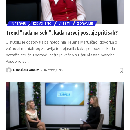
INTERVJU
IZDVOJENO
VIJESTI
ZDRAVLJE
Trend “rada na sebi”: kada razvoj postaje pritisak?
U studiju je gostovala psihologinja Helena Maruščak i govorila o
važnosti mentalnog zdravlja te objasnila kako prepoznati kada
potražiti stručnu pomoć i zašto je važno slušati vlastite potrebe.
Posebno se
…
Hannelore Arnaut
16. travnja 2026.