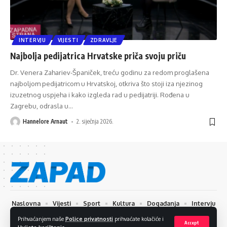
INTERVJU
VIJESTI
ZDRAVLJE
Najbolja pedijatrica Hrvatske priča svoju priču
Dr. Venera Zahariev-Španiček, treću godinu za redom proglašena
najboljom pedijatricom u Hrvatskoj, otkriva što stoji iza njezinog
izuzetnog uspjeha i kako izgleda rad u pedijatriji. Rođena u
Zagrebu, odrasla u
…
Hannelore Arnaut
2. siječnja 2026.
Naslovna
Vijesti
Sport
Kultura
Događanja
Intervju
KONTAKT
Prihvaćanjem naše
Police privatnosti
prihvaćate kolačiće i
Accept