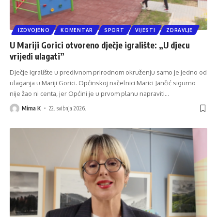
IZDVOJENO
KOMENTAR
SPORT
VIJESTI
ZDRAVLJE
U Mariji Gorici otvoreno dječje igralište: „U djecu
vrijedi ulagati”
Dječje igralište u predivnom prirodnom okruženju samo je jedno od
ulaganja u Mariji Gorici. Općinskoj načelnici Marici Jančić sigurno
nije žao ni centa, jer Općini je u prvom planu napraviti
…
Mirna K
22. svibnja 2026.