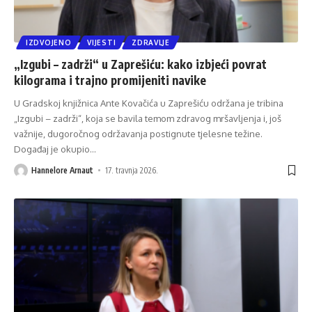
IZDVOJENO
VIJESTI
ZDRAVLJE
„Izgubi – zadrži“ u Zaprešiću: kako izbjeći povrat
kilograma i trajno promijeniti navike
U Gradskoj knjižnica Ante Kovačića u Zaprešiću održana je tribina
„Izgubi – zadrži“, koja se bavila temom zdravog mršavljenja i, još
važnije, dugoročnog održavanja postignute tjelesne težine.
Događaj je okupio
…
Hannelore Arnaut
17. travnja 2026.