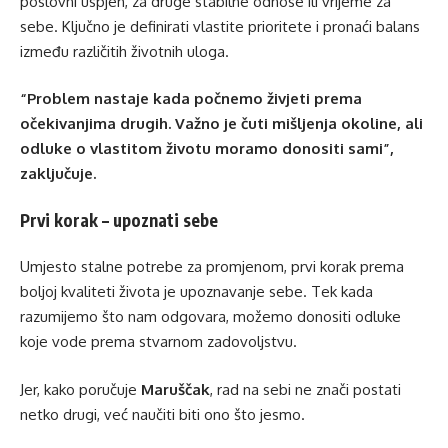
poslovni uspjeh, za druge stabilne odnose ili vrijeme za
sebe. Ključno je definirati vlastite prioritete i pronaći balans
između različitih životnih uloga.
“Problem nastaje kada počnemo živjeti prema
očekivanjima drugih. Važno je čuti mišljenja okoline, ali
odluke o vlastitom životu moramo donositi sami”,
zaključuje.
Prvi korak – upoznati sebe
Umjesto stalne potrebe za promjenom, prvi korak prema
boljoj kvaliteti života je upoznavanje sebe. Tek kada
razumijemo što nam odgovara, možemo donositi odluke
koje vode prema stvarnom zadovoljstvu.
Jer, kako poručuje
Maruščak
, rad na sebi ne znači postati
netko drugi, već naučiti biti ono što jesmo.