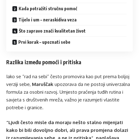
Kada potražiti stručnu pomoć
Tijelo i um – neraskidiva veza
Što zapravo znači kvalitetan život
Prvi korak – upoznati sebe
Razlika između pomoći i pritiska
Iako se “rad na sebi” često promovira kao put prema boljoj
verziji sebe,
Maruščak
upozorava da ne postoji univerzalna
formula za osobni razvoj. Umjesto praćenja tuđih rutina i
savjeta s društvenih mreža, važno je razumjeti vlastite
potrebe i granice.
“Ljudi često misle da moraju nešto stalno mijenjati
kako bi bili dovoljno dobri, ali prava promjena dolazi
iz razumijevanja sebe, a ne iz pritiska”, naglašava.