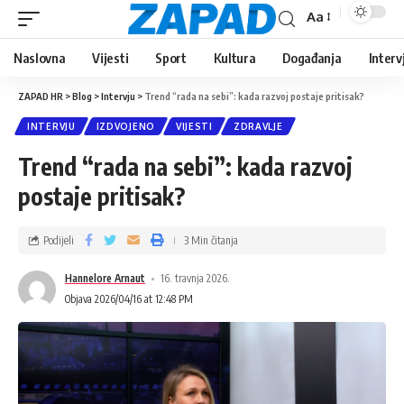
Aa
Naslovna
Vijesti
Sport
Kultura
Događanja
Interv
ZAPAD HR
>
Blog
>
Intervju
>
Trend “rada na sebi”: kada razvoj postaje pritisak?
INTERVJU
IZDVOJENO
VIJESTI
ZDRAVLJE
Trend “rada na sebi”: kada razvoj
postaje pritisak?
Podijeli
3 Min čitanja
Hannelore Arnaut
16. travnja 2026.
Objava 2026/04/16 at 12:48 PM