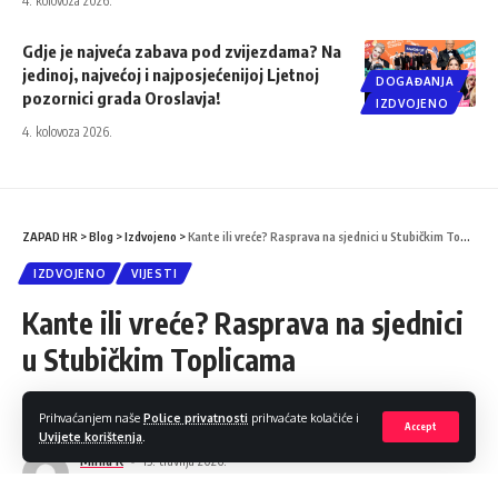
4. kolovoza 2026.
Gdje je najveća zabava pod zvijezdama? Na
jedinoj, najvećoj i najposjećenijoj Ljetnoj
DOGAĐANJA
pozornici grada Oroslavja!
IZDVOJENO
4. kolovoza 2026.
ZAPAD HR
>
Blog
>
Izdvojeno
>
Kante ili vreće? Rasprava na sjednici u Stubičkim Toplicama
IZDVOJENO
VIJESTI
Kante ili vreće? Rasprava na sjednici
u Stubičkim Toplicama
Podijeli
2 Min čitanja
Prihvaćanjem naše
Police privatnosti
prihvaćate kolačiće i
Accept
Uvijete korištenja
.
Mirna K
15. travnja 2026.
Objava 2026/04/15 at 4:45 PM