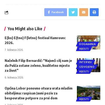
Facebook
You Might also Like
E(ko) E(tno) F(letno) festival Kumrovec
2026.
DOGAĐANJA
VIJESTI
7. kolovoza 2026.
Načelnik Filip Bernardić: “Najveći cilj nam je
INTERVJU
da Pušća ostane zeleno, kvalitetno mjesto
IZDVOJENO
za život”
VIJESTI
6. kolovoza 2026.
Općina Lobor ponovno otvara vrata mladim
obiteljima: raspisan Javni poziv za
bespovratne potpore za prvi dom
VIJESTI