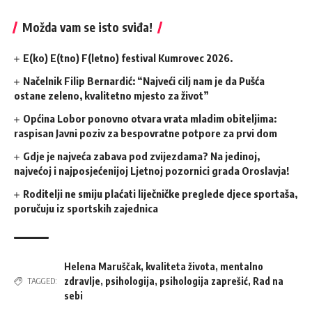
Možda vam se isto sviđa!
E(ko) E(tno) F(letno) festival Kumrovec 2026.
Načelnik Filip Bernardić: “Najveći cilj nam je da Pušća
ostane zeleno, kvalitetno mjesto za život”
Općina Lobor ponovno otvara vrata mladim obiteljima:
raspisan Javni poziv za bespovratne potpore za prvi dom
Gdje je najveća zabava pod zvijezdama? Na jedinoj,
najvećoj i najposjećenijoj Ljetnoj pozornici grada Oroslavja!
Roditelji ne smiju plaćati liječničke preglede djece sportaša,
poručuju iz sportskih zajednica
Helena Maruščak
,
kvaliteta života
,
mentalno
zdravlje
,
psihologija
,
psihologija zaprešić
,
Rad na
TAGGED:
sebi