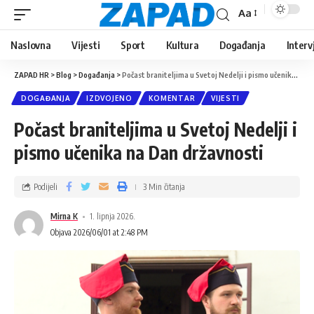
Aa
Naslovna
Vijesti
Sport
Kultura
Događanja
Interv
ZAPAD HR
>
Blog
>
Događanja
>
Počast braniteljima u Svetoj Nedelji i pismo učenika na Dan državnosti
DOGAĐANJA
IZDVOJENO
KOMENTAR
VIJESTI
Počast braniteljima u Svetoj Nedelji i
pismo učenika na Dan državnosti
Podijeli
3 Min čitanja
Mirna K
1. lipnja 2026.
Objava 2026/06/01 at 2:48 PM