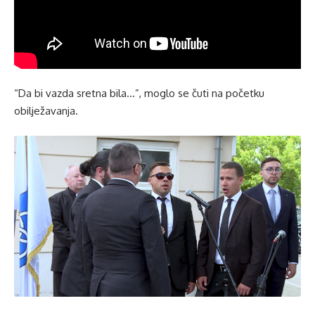
“Da bi vazda sretna bila…”, moglo se čuti na početku
obilježavanja.