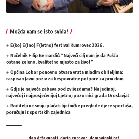
Možda vam se isto sviđa!
E(ko) E(tno) F(letno) festival Kumrovec 2026.
Načelnik Filip Bernardić: “Najveći cilj nam je da Pušća
ostane zeleno, kvalitetno mjesto za život”
Općina Lobor ponovno otvara vrata mladim obiteljima:
raspisan Javni poziv za bespovratne potpore za prvi dom
Gdje je najveća zabava pod zvijezdama? Na jedinoj,
najvećoj i najposjećenijoj Ljetnoj pozornici grada Oroslavja!
Roditelji ne smiju plaćati liječničke preglede djece sportaša,
poručuju iz sportskih zajednica
dan državnosti
,
dario zurovec
,
domovinski rat
,