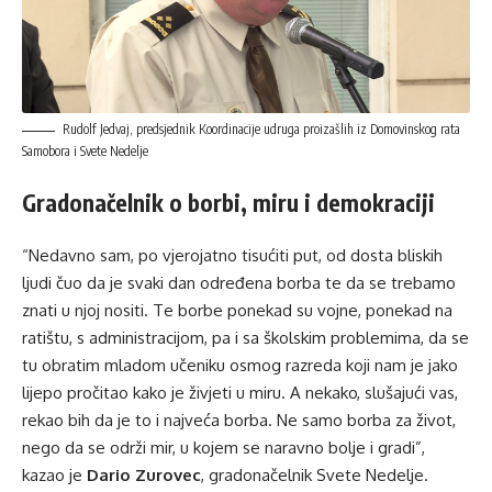
Rudolf Jedvaj, predsjednik Koordinacije udruga proizašlih iz Domovinskog rata
Samobora i Svete Nedelje
Gradonačelnik o borbi, miru i demokraciji
“Nedavno sam, po vjerojatno tisućiti put, od dosta bliskih
ljudi čuo da je svaki dan određena borba te da se trebamo
znati u njoj nositi. Te borbe ponekad su vojne, ponekad na
ratištu, s administracijom, pa i sa školskim problemima, da se
tu obratim mladom učeniku osmog razreda koji nam je jako
lijepo pročitao kako je živjeti u miru. A nekako, slušajući vas,
rekao bih da je to i najveća borba. Ne samo borba za život,
nego da se održi mir, u kojem se naravno bolje i gradi”,
kazao je
Dario Zurovec
, gradonačelnik Svete Nedelje.