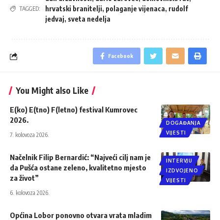
hrvatski branitelji
,
polaganje vijenaca
,
rudolf
TAGGED:
jedvaj
,
sveta nedelja
Facebook
You Might also Like
E(ko) E(tno) F(letno) festival Kumrovec
2026.
DOGAĐANJA
VIJESTI
7. kolovoza 2026.
Načelnik Filip Bernardić: “Najveći cilj nam je
INTERVJU
da Pušća ostane zeleno, kvalitetno mjesto
IZDVOJENO
za život”
VIJESTI
6. kolovoza 2026.
Općina Lobor ponovno otvara vrata mladim