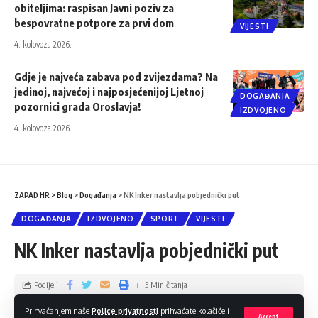
obiteljima: raspisan Javni poziv za
bespovratne potpore za prvi dom
VIJESTI
4. kolovoza 2026.
Gdje je najveća zabava pod zvijezdama? Na
jedinoj, najvećoj i najposjećenijoj Ljetnoj
DOGAĐANJA
pozornici grada Oroslavja!
IZDVOJENO
4. kolovoza 2026.
ZAPAD HR
>
Blog
>
Događanja
>
NK Inker nastavlja pobjednički put
DOGAĐANJA
IZDVOJENO
SPORT
VIJESTI
NK Inker nastavlja pobjednički put
Podijeli
5 Min čitanja
Prihvaćanjem naše
Police privatnosti
prihvaćate kolačiće i
Hannelore Arnaut
1. lipnja 2026.
Accept