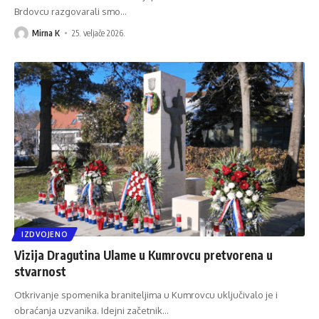
Brdovcu razgovarali smo
…
Mirna K
25. veljače 2026.
IZDVOJENO
Vizija Dragutina Ulame u Kumrovcu pretvorena u
stvarnost
Otkrivanje spomenika braniteljima u Kumrovcu uključivalo je i
obraćanja uzvanika. Idejni začetnik
…