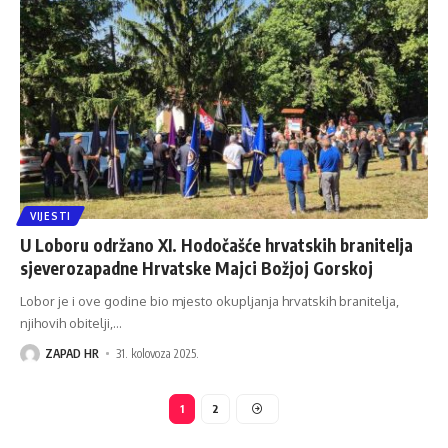
VIJESTI
U Loboru održano XI. Hodočašće hrvatskih branitelja
sjeverozapadne Hrvatske Majci Božjoj Gorskoj
Lobor je i ove godine bio mjesto okupljanja hrvatskih branitelja,
njihovih obitelji,
…
ZAPAD HR
31. kolovoza 2025.
1
2