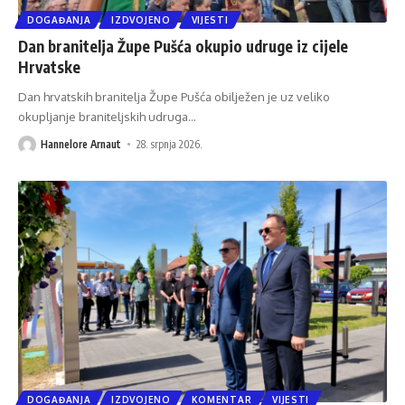
DOGAĐANJA
IZDVOJENO
VIJESTI
Dan branitelja Župe Pušća okupio udruge iz cijele
Hrvatske
Dan hrvatskih branitelja Župe Pušća obilježen je uz veliko
okupljanje braniteljskih udruga
…
Hannelore Arnaut
28. srpnja 2026.
DOGAĐANJA
IZDVOJENO
KOMENTAR
VIJESTI