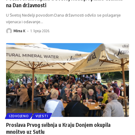
na Dan državnosti
U Svetoj Nedelji povodom Dana državnosti odvilo se polaganje
vijenaca i odavanje
…
Mirna K
1. lipnja 2026.
IZDVOJENO
VIJESTI
Proslava Prvog svibnja u Kraju Donjem okupila
mnoštvo uz Sutlu