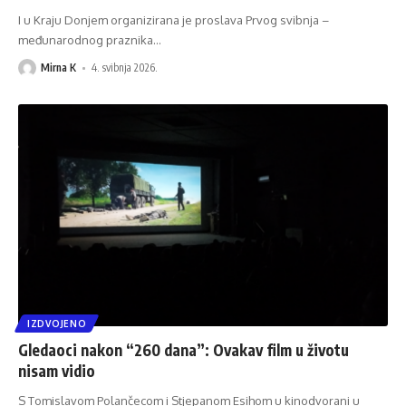
I u Kraju Donjem organizirana je proslava Prvog svibnja –
međunarodnog praznika
…
Mirna K
4. svibnja 2026.
IZDVOJENO
Gledaoci nakon “260 dana”: Ovakav film u životu
nisam vidio
S Tomislavom Polančecom i Stjepanom Esihom u kinodvorani u