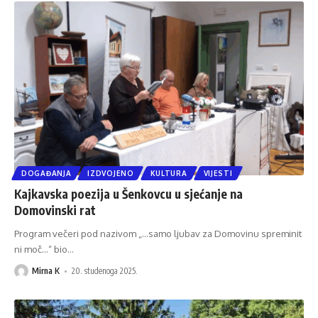
DOGAĐANJA
IZDVOJENO
KULTURA
VIJESTI
Kajkavska poezija u Šenkovcu u sjećanje na
Domovinski rat
Program večeri pod nazivom „...samo ljubav za Domovinu spreminit
ni moč...“ bio
…
Mirna K
20. studenoga 2025.