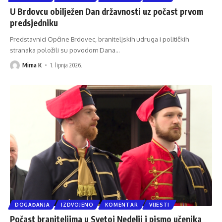
U Brdovcu obilježen Dan državnosti uz počast prvom
predsjedniku
Predstavnici Općine Brdovec, braniteljskih udruga i političkih
stranaka položili su povodom Dana
…
Mirna K
1. lipnja 2026.
DOGAĐANJA
IZDVOJENO
KOMENTAR
VIJESTI
Počast braniteljima u Svetoj Nedelji i pismo učenika