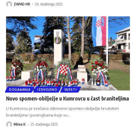
ZAPAD HR
26. studenoga 2025.
DOGAĐANJA
IZDVOJENO
VIJESTI
Novo spomen-obilježje u Kumrovcu u čast braniteljima
U Kumrovcu je svečano otkriveno spomen-obilježje hrvatskim
braniteljima i postrojbama koje su
…
Mirna K
25. studenoga 2025.