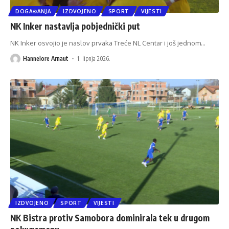
DOGAĐANJA
IZDVOJENO
SPORT
VIJESTI
NK Inker nastavlja pobjednički put
NK Inker osvojio je naslov prvaka Treće NL Centar i još jednom
…
Hannelore Arnaut
1. lipnja 2026.
IZDVOJENO
SPORT
VIJESTI
NK Bistra protiv Samobora dominirala tek u drugom