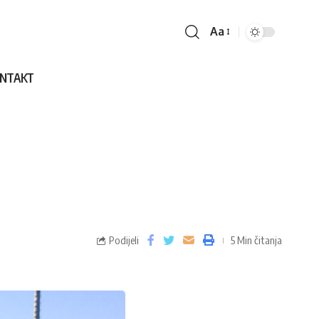
Aa
NTAKT
Podijeli
5 Min čitanja