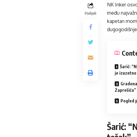
NK Inker osvo
među najvažni
Podijeli
kapetan mom
dugogodišnjeg 
Cont
Šarić: “N
je izuzetno
Gradonač
Zaprešića”
Pogled 
Šarić: “