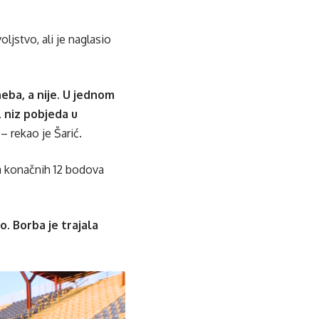
ljstvo, ali je naglasio
neba, a nije. U jednom
, niz pobjeda u
– rekao je Šarić.
a konačnih 12 bodova
o. Borba je trajala