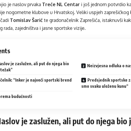
jio je naslov prvaka
Treće NL Centar
i još jednom potvrdio k
je nogometne klubove u Hrvatskoj. Veliki uspjeh zaprešićkog kl
čadi
Tomislav Šarić
te gradonačelnik Zaprešića, istaknuvši kako
rada, zajedništva i jasne sportske vizije.
ents
aslov je zaslužen, ali put do njega bio
Neizvjesna odluka o na
 težak”
elnik: “Inker je najveći sportski brend
Predsjednik sportske z
smo svaku uloženu kunu“
prema budućnosti
Naslov je zaslužen, ali put do njega bio 