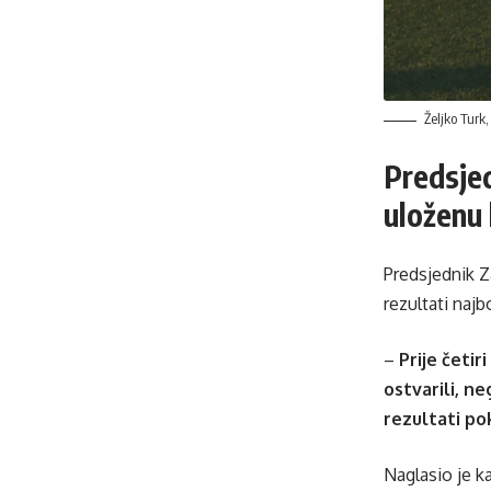
Željko Turk
Predsjed
uloženu
Predsjednik Z
rezultati najb
–
Prije četi
ostvarili, n
rezultati po
Naglasio je ka