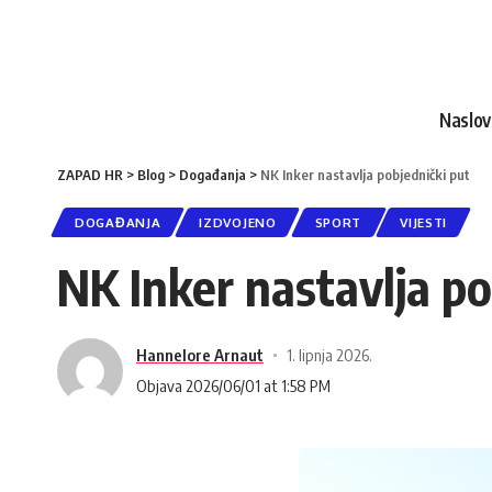
Naslo
ZAPAD HR
>
Blog
>
Događanja
>
NK Inker nastavlja pobjednički put
DOGAĐANJA
IZDVOJENO
SPORT
VIJESTI
NK Inker nastavlja po
Hannelore Arnaut
1. lipnja 2026.
Objava 2026/06/01 at 1:58 PM