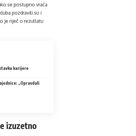
ako se postupno vraća
uba pozdravili su i
 je riječ o rezultatu
stavku karijere
ajednice: „Opravdali
je izuzetno