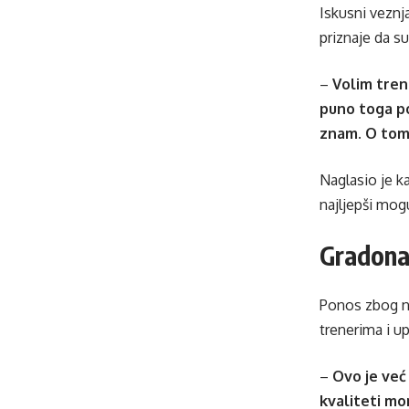
Iskusni veznja
priznaje da s
–
Volim trenir
puno toga po
znam. O tom
Naglasio je ka
najljepši mog
Gradonač
Ponos zbog no
trenerima i up
–
Ovo je već
kvaliteti mo