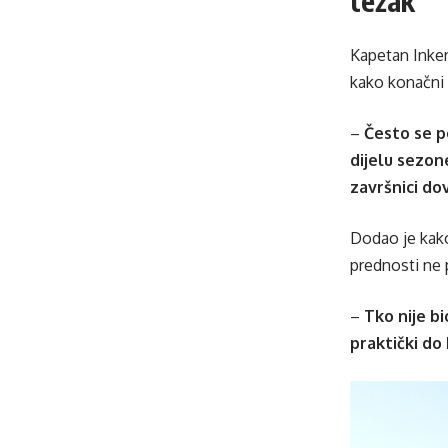
težak”
Kapetan Inke
kako konačni 
–
Često se po
dijelu sezon
završnici do
Dodao je kako
prednosti ne 
–
Tko nije bi
praktički do