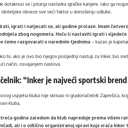
k dotaknuo se i pitanja nastavka igračke karijere. Iako ga nogome
u obiteljske obveze sve veći faktor u donošenju odluke.
ati, igrati i natjecati se, ali godine prolaze. Imam četvero 
dnijela zbog nogometa. Hoću li nastaviti igrati i sljedeće 
e ćemo razgovarati u narednim tjednima
– kazao je kapeta
ko bi, ako je ovo bio njegov posljednji nastup za Inker, bio sret
ući način, osvajanjem naslova.
elnik: “Inker je najveći sportski brend
vog uspjeha kluba nije skrivao ni gradonačelnik Zaprešića, koji
ravi kluba.
 treća godina zaredom da klub napreduje prema višem ran
mčadi, ali i o odlično organiziranoj upravi koja vraća Inker