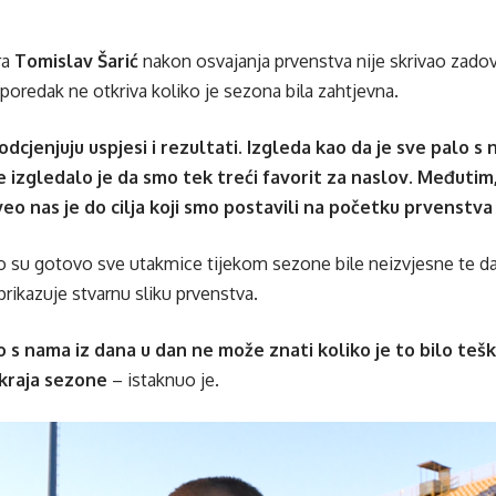
ra
Tomislav Šarić
nakon osvajanja prvenstva nije skrivao zadovo
poredak ne otkriva koliko je sezona bila zahtjevna.
dcjenjuju uspjesi i rezultati. Izgleda kao da je sve palo s 
e izgledalo je da smo tek treći favorit za naslov. Međutim
veo nas je do cilja koji smo postavili na početku prvenstva
 su gotovo sve utakmice tijekom sezone bile neizvjesne te d
prikazuje stvarnu sliku prvenstva.
o s nama iz dana u dan ne može znati koliko je to bilo tešk
 kraja sezone
– istaknuo je.