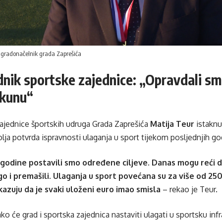
, gradonačelnik grada Zaprešića
nik sportske zajednice: „Opravdali s
 kunu“
ajednice športskih udruga Grada Zaprešića
Matija Teur
istaknu
olja potvrda ispravnosti ulaganja u sport tijekom posljednjih go
ri godine postavili smo određene ciljeve. Danas mogu reći 
ego i premašili. Ulaganja u sport povećana su za više od 250
kazuju da je svaki uloženi euro imao smisla
– rekao je Teur.
ko će grad i sportska zajednica nastaviti ulagati u sportsku infr