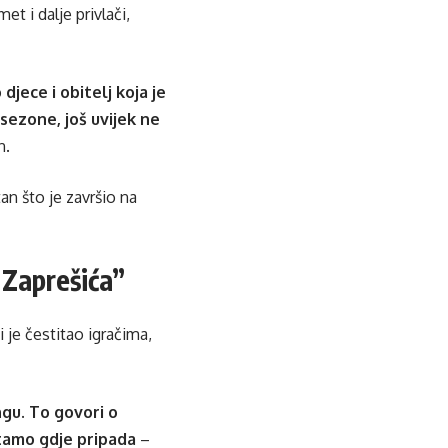
t i dalje privlači,
djece i obitelj koja je
sezone, još uvijek ne
n.
an što je završio na
 Zaprešića”
 je čestitao igračima,
gu. To govori o
 tamo gdje pripada
–