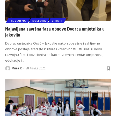
IZDVOJENO
KULTURA
VIJESTI
Najavljena završna faza obnove Dvorca umjetnika u
Jakovlju
Dvorac umjetnika Oršić – Jakovlje nakon opsežne i zahtjevne
obnove postaje središte kulture i kreativnosti. Isti ulazi u novu
razvojnu fazu i pozicionira se kao suvremeni centar umjetnosti,
edukacije i
…
Mirna K
28. travnja 2026.