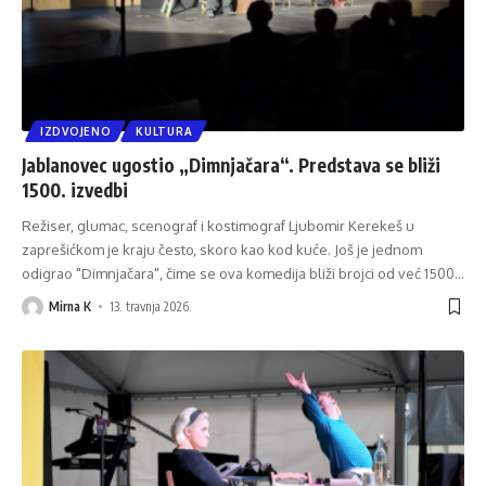
IZDVOJENO
KULTURA
Jablanovec ugostio „Dimnjačara“. Predstava se bliži
1500. izvedbi
Režiser, glumac, scenograf i kostimograf Ljubomir Kerekeš u
zaprešićkom je kraju često, skoro kao kod kuće. Još je jednom
odigrao "Dimnjačara", čime se ova komedija bliži brojci od već 1500
…
Mirna K
13. travnja 2026.