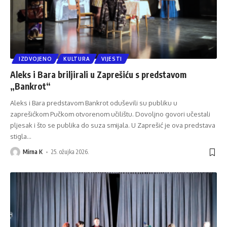
IZDVOJENO
KULTURA
VIJESTI
Aleks i Bara briljirali u Zaprešiću s predstavom
„Bankrot“
Aleks i Bara predstavom Bankrot oduševili su publiku u
zaprešićkom Pučkom otvorenom učilištu. Dovoljno govori učestali
pljesak i što se publika do suza smijala. U Zaprešić je ova predstava
stigla
…
Mirna K
25. ožujka 2026.