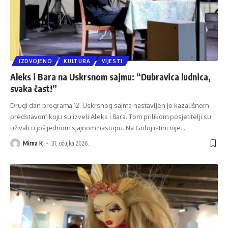
IZDVOJENO
KULTURA
VIJESTI
Aleks i Bara na Uskrsnom sajmu: “Dubravica ludnica,
svaka čast!”
Drugi dan programa 12. Uskrsnog sajma nastavljen je kazališnom
predstavom koju su izveli Aleks i Bara. Tom prilikom posjetitelji su
uživali u još jednom sjajnom nastupu. Na Goloj istini nije
…
Mirna K
31. ožujka 2026.