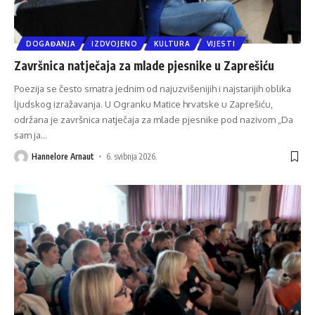
DOGAĐANJA
IZDVOJENO
KULTURA
VIJESTI
Završnica natječaja za mlade pjesnike u Zaprešiću
Poezija se često smatra jednim od najuzvišenijih i najstarijih oblika
ljudskog izražavanja. U Ogranku Matice hrvatske u Zaprešiću,
održana je završnica natječaja za mlade pjesnike pod nazivom „Da
sam ja
…
Hannelore Arnaut
6. svibnja 2026.