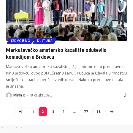
IZDVOJENO
KULTURA
Markuševečko amatersko kazalište oduševilo
komedijom u Brdovcu
Markuševečko amatersko kazalište još je jednom dalo predstavu u
Kinu Brdovcu, ovog puta „Sretnu ženu“. Publika je uživala u mnoštvu
smiješnih situacija i neočekivanih obrata. Nakraju predstave ostala
je snažna
…
Mirna K
18. ožujka 2026.
1
2
3
4
…
77
78