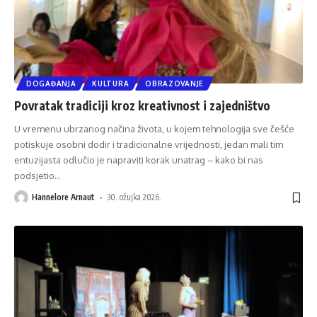
DOGAĐANJA
KULTURA
OBRAZOVANJE
Povratak tradiciji kroz kreativnost i zajedništvo
U vremenu ubrzanog načina života, u kojem tehnologija sve češće
potiskuje osobni dodir i tradicionalne vrijednosti, jedan mali tim
entuzijasta odlučio je napraviti korak unatrag – kako bi nas
podsjetio
…
Hannelore Arnaut
30. ožujka 2026.