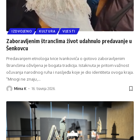
IZDVOJENO
KULTURA
VIJESTI
Zaboravljenim štranclima život udahnulo predavanje u
Šenkovcu
Predavanjem etnologa Ivice Ivankovića o gotovo zaboravljenim
štranclima oživljena je bogata tradicija. Istaknuta je pritom važnost
očuvanja narodnog ruha i nasljeđa koje je dio identiteta ovoga kraja.
"Mnogi ne znaju,
…
Mirna K
16. travnja 2026.