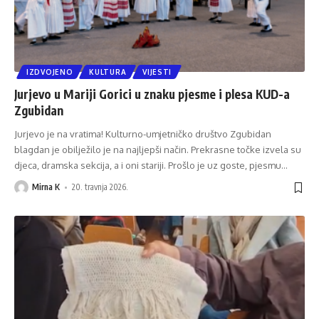
IZDVOJENO
KULTURA
VIJESTI
Jurjevo u Mariji Gorici u znaku pjesme i plesa KUD-a
Zgubidan
Jurjevo je na vratima! Kulturno-umjetničko društvo Zgubidan
blagdan je obilježilo je na najljepši način. Prekrasne točke izvela su
djeca, dramska sekcija, a i oni stariji. Prošlo je uz goste, pjesmu
…
Mirna K
20. travnja 2026.