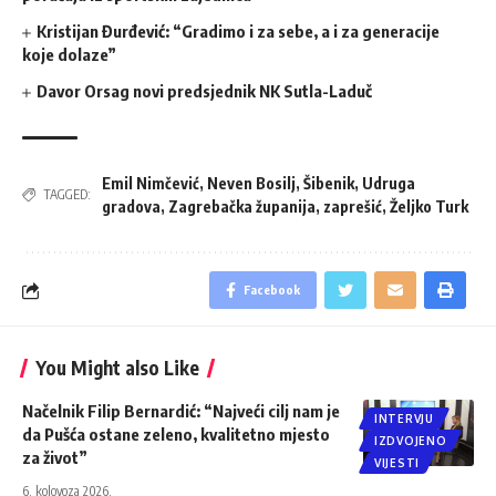
Kristijan Đurđević: “Gradimo i za sebe, a i za generacije
koje dolaze”
Davor Orsag novi predsjednik NK Sutla-Laduč
Emil Nimčević
,
Neven Bosilj
,
Šibenik
,
Udruga
TAGGED:
gradova
,
Zagrebačka županija
,
zaprešić
,
Željko Turk
Facebook
You Might also Like
Načelnik Filip Bernardić: “Najveći cilj nam je
INTERVJU
da Pušća ostane zeleno, kvalitetno mjesto
IZDVOJENO
za život”
VIJESTI
6. kolovoza 2026.