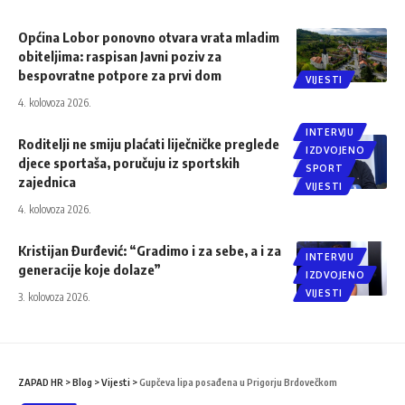
Općina Lobor ponovno otvara vrata mladim
obiteljima: raspisan Javni poziv za
bespovratne potpore za prvi dom
VIJESTI
4. kolovoza 2026.
INTERVJU
Roditelji ne smiju plaćati liječničke preglede
IZDVOJENO
djece sportaša, poručuju iz sportskih
SPORT
zajednica
VIJESTI
4. kolovoza 2026.
Kristijan Đurđević: “Gradimo i za sebe, a i za
INTERVJU
generacije koje dolaze”
IZDVOJENO
VIJESTI
3. kolovoza 2026.
ZAPAD HR
>
Blog
>
Vijesti
>
Gupčeva lipa posađena u Prigorju Brdovečkom