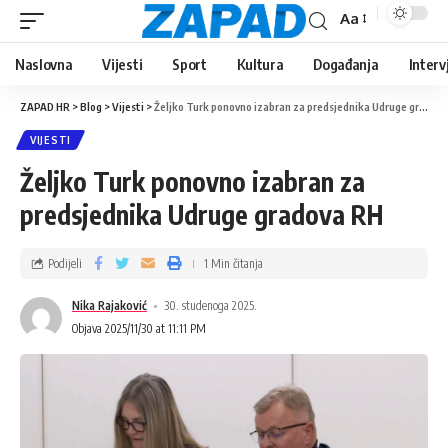
Aa
Naslovna
Vijesti
Sport
Kultura
Događanja
Interv
ZAPAD HR
>
Blog
>
Vijesti
>
Željko Turk ponovno izabran za predsjednika Udruge gradova RH
VIJESTI
Željko Turk ponovno izabran za
predsjednika Udruge gradova RH
Podijeli
1 Min čitanja
Nika Rajaković
30. studenoga 2025.
Objava 2025/11/30 at 11:11 PM