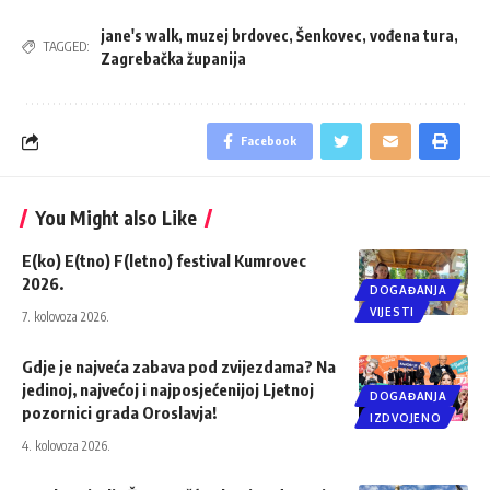
jane's walk
,
muzej brdovec
,
Šenkovec
,
vođena tura
,
TAGGED:
Zagrebačka županija
Facebook
You Might also Like
E(ko) E(tno) F(letno) festival Kumrovec
2026.
DOGAĐANJA
VIJESTI
7. kolovoza 2026.
Gdje je najveća zabava pod zvijezdama? Na
jedinoj, najvećoj i najposjećenijoj Ljetnoj
DOGAĐANJA
pozornici grada Oroslavja!
IZDVOJENO
4. kolovoza 2026.