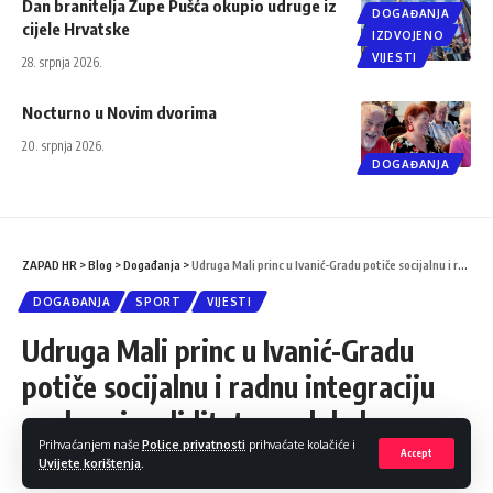
Dan branitelja Župe Pušća okupio udruge iz
DOGAĐANJA
cijele Hrvatske
IZDVOJENO
VIJESTI
28. srpnja 2026.
Nocturno u Novim dvorima
20. srpnja 2026.
DOGAĐANJA
ZAPAD HR
>
Blog
>
Događanja
>
Udruga Mali princ u Ivanić-Gradu potiče socijalnu i radnu integraciju osoba s invaliditetom u lokalnu zajednicu
DOGAĐANJA
SPORT
VIJESTI
Udruga Mali princ u Ivanić-Gradu
potiče socijalnu i radnu integraciju
osoba s invaliditetom u lokalnu
Prihvaćanjem naše
Police privatnosti
prihvaćate kolačiće i
zajednicu
Accept
Uvijete korištenja
.