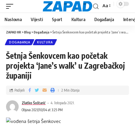
Aa
Naslovna
Vijesti
Sport
Kultura
Događanja
Interv
ZAPAD HR
>
Blog
>
Događanja
>
Šetnja Šenkovcem kao početak projekta ‘Jane’s walk’ u Zagrebačkoj županiji
DOGAĐANJA
KULTURA
Šetnja Šenkovcem kao početak
projekta ‘Jane’s walk’ u Zagrebačkoj
županiji
Podijeli
2 Min čitanja
Zlatko Šoštarić
4. listopada 2021.
Objava 2021/10/04 at 3:25 PM