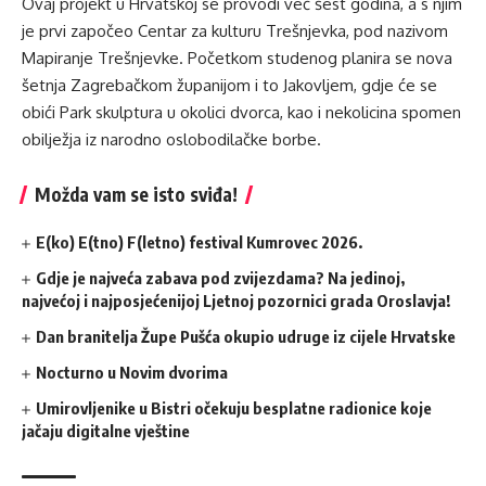
Ovaj projekt u Hrvatskoj se provodi već šest godina, a s njim
je prvi započeo Centar za kulturu Trešnjevka, pod nazivom
Mapiranje Trešnjevke. Početkom studenog planira se nova
šetnja Zagrebačkom županijom i to Jakovljem, gdje će se
obići Park skulptura u okolici dvorca, kao i nekolicina spomen
obilježja iz narodno oslobodilačke borbe.
Možda vam se isto sviđa!
E(ko) E(tno) F(letno) festival Kumrovec 2026.
Gdje je najveća zabava pod zvijezdama? Na jedinoj,
najvećoj i najposjećenijoj Ljetnoj pozornici grada Oroslavja!
Dan branitelja Župe Pušća okupio udruge iz cijele Hrvatske
Nocturno u Novim dvorima
Umirovljenike u Bistri očekuju besplatne radionice koje
jačaju digitalne vještine