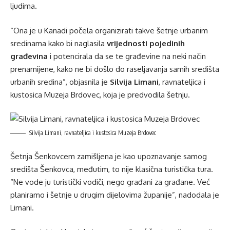
ljudima.
“Ona je u Kanadi počela organizirati takve šetnje urbanim
sredinama kako bi naglasila
vrijednosti pojedinih
građevina
i potencirala da se te građevine na neki način
prenamijene, kako ne bi došlo do raseljavanja samih središta
urbanih sredina”, objasnila je
Silvija Limani
, ravnateljica i
kustosica Muzeja Brdovec, koja je predvodila šetnju.
Silvija Limani, ravnateljica i kustosica Muzeja Brdovec
Šetnja Šenkovcem zamišljena je kao upoznavanje samog
središta Šenkovca, međutim, to nije klasična turistička tura.
“Ne vode ju turistički vodiči, nego građani za građane. Već
planiramo i šetnje u drugim dijelovima županije”, nadodala je
Limani.