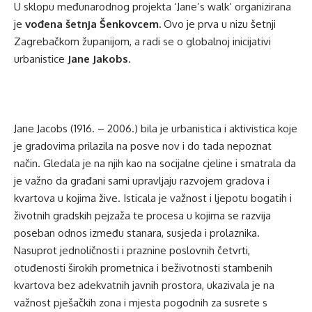
U sklopu međunarodnog projekta ‘Jane’s walk’ organizirana
je
vođena šetnja Šenkovcem.
Ovo je prva u nizu šetnji
Zagrebačkom županijom, a radi se o globalnoj inicijativi
urbanistice
Jane Jakobs
.
Jane Jacobs (1916. – 2006.) bila je urbanistica i aktivistica koje
je gradovima prilazila na posve nov i do tada nepoznat
način. Gledala je na njih kao na socijalne cjeline i smatrala da
je važno da građani sami upravljaju razvojem gradova i
kvartova u kojima žive. Isticala je važnost i ljepotu bogatih i
životnih gradskih pejzaža te procesa u kojima se razvija
poseban odnos između stanara, susjeda i prolaznika.
Nasuprot jednoličnosti i praznine poslovnih četvrti,
otuđenosti širokih prometnica i beživotnosti stambenih
kvartova bez adekvatnih javnih prostora, ukazivala je na
važnost pješačkih zona i mjesta pogodnih za susrete s