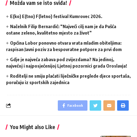
Možda vam se isto sviđa!
E(ko) E(tno) F(letno) festival Kumrovec 2026.
Načelnik Filip Bernardić: “Najveći cilj nam je da Pušća
ostane zeleno, kvalitetno mjesto za život”
Općina Lobor ponovno otvara vrata mladim obiteljima:
raspisan Javni poziv za bespovratne potpore za prvi dom
Gdje je najveća zabava pod zvijezdama? Na jedinoj,
najvećoj i najposjećenijoj Ljetnoj pozornici grada Oroslavja!
Roditelji ne smiju plaćati liječničke preglede djece sportaša,
poručuju iz sportskih zajednica
Facebook
You Might also Like