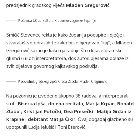
predsjednik gradskog vijeća
Mladen Gregurović
.
Pročelnica UO za kulturu Krapinsko-zagorske županije
Smičić Slovenec rekla je kako županija podupire i dječje i
stvaralaštvo odraslih te kako bi se njegovao “kaj”, a Mladen
Gregurović kazao je kako ga raduje što dolaze dramski
glumci u ulozi interpretatora, dok autori pjesama dolaze iz
svih dijelova govornog kajkavskog područja.
Predsjednik gradskog vijeća Grada Zaboka Mladen Gregurović
Na pozornici je izvedeno ukupno 38 radova, a interpretirali
su ih:
Biserka Ipša, dojena recitala, Marija Krpan, Ronald
Žlabur, Kristijan Potočki, Dea Presečki i Matija Grđan iz
Krapine i debitant Matija Čikir
. Ovaj događaj glazbeno su
upotpunili Lucija Jelušić i Toni Eterović.