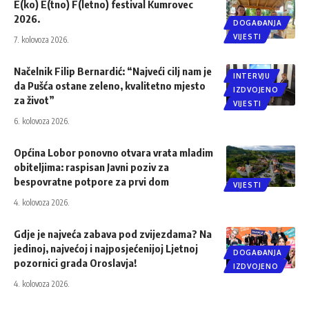
E(ko) E(tno) F(letno) festival Kumrovec
2026.
DOGAĐANJA
VIJESTI
7. kolovoza 2026.
Načelnik Filip Bernardić: “Najveći cilj nam je
INTERVJU
da Pušća ostane zeleno, kvalitetno mjesto
IZDVOJENO
za život”
VIJESTI
6. kolovoza 2026.
Općina Lobor ponovno otvara vrata mladim
obiteljima: raspisan Javni poziv za
bespovratne potpore za prvi dom
VIJESTI
4. kolovoza 2026.
Gdje je najveća zabava pod zvijezdama? Na
jedinoj, najvećoj i najposjećenijoj Ljetnoj
DOGAĐANJA
pozornici grada Oroslavja!
IZDVOJENO
4. kolovoza 2026.