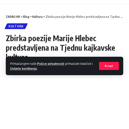
ZAPAD HR
>
Blog
>
Kultura
>
Zbirka poezije Marije Hlebec predstavljena na Tjednu kajkavske kulture
KULTURA
Zbirka poezije Marije Hlebec
predstavljena na Tjednu kajkavske
kulture
Prihvaćanjem naše
Police privatnosti
prihvaćate kolačiće i
Accept
Uvijete korištenja
.
Podijeli
1 Min čitanja
Zlatko Šoštarić
9. rujna 2021.
Objava 2021/09/09 at 2:25 PM
Zbirka poezije Marije Hlebec predstavljena je u Galeriji
Grada Krapine. Knjiga pod nazivom ‘Pođi u šumu, zagrli