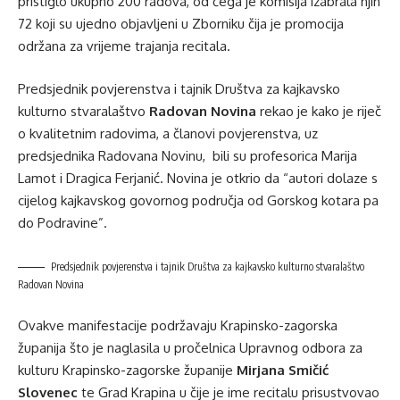
pristiglo ukupno 200 radova, od čega je komisija izabrala njih
72 koji su ujedno objavljeni u Zborniku čija je promocija
održana za vrijeme trajanja recitala.
Predsjednik povjerenstva i tajnik Društva za kajkavsko
kulturno stvaralaštvo
Radovan Novina
rekao je kako je riječ
o kvalitetnim radovima, a članovi povjerenstva, uz
predsjednika Radovana Novinu, bili su profesorica Marija
Lamot i Dragica Ferjanić. Novina je otkrio da “autori dolaze s
cijelog kajkavskog govornog područja od Gorskog kotara pa
do Podravine”.
Predsjednik povjerenstva i tajnik Društva za kajkavsko kulturno stvaralaštvo
Radovan Novina
Ovakve manifestacije podržavaju Krapinsko-zagorska
županija što je naglasila u pročelnica Upravnog odbora za
kulturu Krapinsko-zagorske županije
Mirjana Smičić
Slovenec
te Grad Krapina u čije je ime recitalu prisustvovao