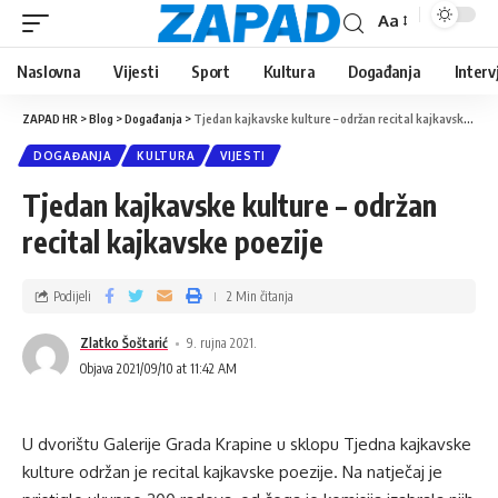
Aa
Naslovna
Vijesti
Sport
Kultura
Događanja
Interv
ZAPAD HR
>
Blog
>
Događanja
>
Tjedan kajkavske kulture – održan recital kajkavske poezije
DOGAĐANJA
KULTURA
VIJESTI
Tjedan kajkavske kulture – održan
recital kajkavske poezije
Podijeli
2 Min čitanja
Zlatko Šoštarić
9. rujna 2021.
Objava 2021/09/10 at 11:42 AM
U dvorištu Galerije Grada Krapine u sklopu Tjedna kajkavske
kulture održan je recital kajkavske poezije. Na natječaj je