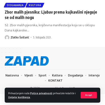
DOGAĐANJA
KULTURA
Zbor malih pjesnika: Ljubav prema kajkavšini njeguje
se od malih nogu
52. Zbor malih pjesnika, književna manifestacija koja se u sklopu
Dana kajkavske
…
Zlatko Šoštarić
5. listopada 2021.
Naslovna
Vijesti
Sport
Kultura
Događanja
Intervju
KONTAKT
© 2025 www.zapad.hr | Zapad HR
Prihvaćanjem naše
Police privatnosti
prihvaćate kolačiće i
Accept
Uvijete korištenja
.