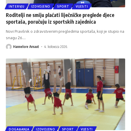
INTERVJU
IZDVOJENO
SPORT
VIJESTI
Roditelji ne smiju plaćati liječničke preglede djece
sportaša, poručuju iz sportskih zajednica
Novi Pravilnik o zdravstvenim pregledima sportaša, koji je stupio na
snagu 26.
…
Hannelore Arnaut
4. kolovoza 2026.
DOGAĐANJA
IZDVOJENO
SPORT
VIJESTI