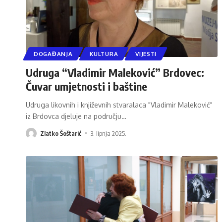
DOGAĐANJA
KULTURA
VIJESTI
Udruga “Vladimir Maleković” Brdovec:
Čuvar umjetnosti i baštine
Udruga likovnih i književnih stvaralaca "Vladimir Maleković"
iz Brdovca djeluje na području
…
Zlatko Šoštarić
3. lipnja 2025.