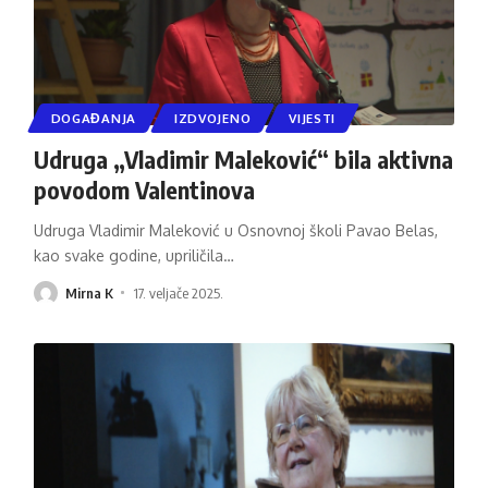
DOGAĐANJA
IZDVOJENO
VIJESTI
Udruga „Vladimir Maleković“ bila aktivna
povodom Valentinova
Udruga Vladimir Maleković u Osnovnoj školi Pavao Belas,
kao svake godine, upriličila
…
Mirna K
17. veljače 2025.