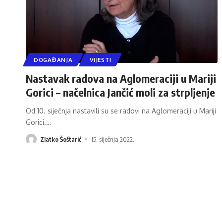
DOGAĐANJA
VIJESTI
Nastavak radova na Aglomeraciji u Mariji
Gorici – načelnica Jančić moli za strpljenje
Od 10. siječnja nastavili su se radovi na Aglomeraciji u Mariji
Gorici.
…
Zlatko Šoštarić
15. siječnja 2022.