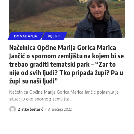
DOGAĐANJA
VIJESTI
Načelnica Općine Marija Gorica Marica
Jančić o spornom zemljištu na kojem bi se
trebao graditi tematski park – “Zar to
nije od svih ljudi? Tko pripada župi? Pa u
župi su naši ljudi”
Načelnica Općine Marija Gorica Marica Jančić pojasnila je
situaciju oko spornog zemljišta
…
Zlatko Šoštarić
3. siječnja 2022.