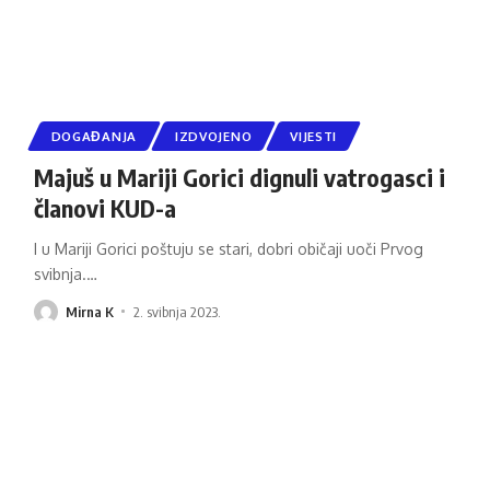
DOGAĐANJA
IZDVOJENO
VIJESTI
Majuš u Mariji Gorici dignuli vatrogasci i
članovi KUD-a
I u Mariji Gorici poštuju se stari, dobri običaji uoči Prvog
svibnja.
…
Mirna K
2. svibnja 2023.