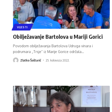
VIJESTI
Obilježavanje Bartolova u Mariji Gorici
Povodom obilježavanja Bartolova Udruga vinara i
podrumara „Trsje“ iz Marije Gorice održala
…
Zlatko Šoštarić
25. kolovoza 2022.