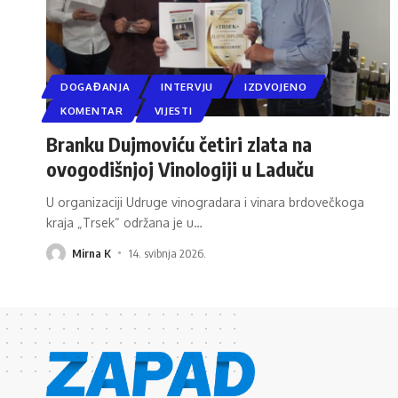
DOGAĐANJA
INTERVJU
IZDVOJENO
KOMENTAR
VIJESTI
Branku Dujmoviću četiri zlata na
ovogodišnjoj Vinologiji u Laduču
U organizaciji Udruge vinogradara i vinara brdovečkoga
kraja „Trsek“ održana je u
…
Mirna K
14. svibnja 2026.