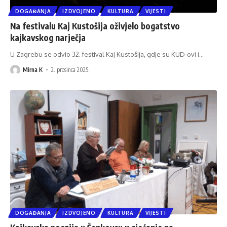
DOGAĐANJA
IZDVOJENO
KULTURA
VIJESTI
Na festivalu Kaj Kustošija oživjelo bogatstvo
kajkavskog narječja
U Zagrebu se odvio 32. festival Kaj Kustošija, gdje su KUD-ovi i
…
Mirna K
2. prosinca 2025.
DOGAĐANJA
IZDVOJENO
KULTURA
VIJESTI