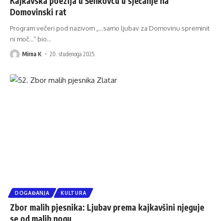
Kajkavska poezija u Šenkovcu u sjećanje na
Domovinski rat
Program večeri pod nazivom „...samo ljubav za Domovinu spreminit
ni moč...“ bio
…
Mirna K
20. studenoga 2025.
DOGAĐANJA
KULTURA
Zbor malih pjesnika: Ljubav prema kajkavšini njeguje
se od malih nogu