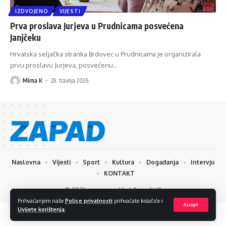
IZDVOJENO
VIJESTI
Prva proslava Jurjeva u Prudnicama posvećena
Janjčeku
Hrvatska seljačka stranka Brdovec u Prudnicama je organizirala
prvu proslavu Jurjeva, posvećenu
…
Mirna K
28. travnja 2026.
Naslovna
Vijesti
Sport
Kultura
Događanja
Intervju
KONTAKT
© 2025 www.zapad.hr | Zapad HR
Prihvaćanjem naše
Police privatnosti
prihvaćate kolačiće i
Accept
Uvijete korištenja
.