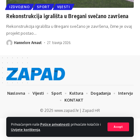
IZDVOJENO
SPORT
VIJESTI
Rekonstrukcija igrališta u Bregani svečano završena
Rekonstrukcija igrališta u Bregani svečano je završena, čime je ovaj
projekt postao
…
Hannelore Arnaut
27. travnja 2026.
Naslovna
Vijesti
Sport
Kultura
Događanja
Intervju
KONTAKT
© 2025 www.zapad.hr | Zapad HR
Prihvaćanjem naše
Police privatnosti
prihvaćate kolačiće i
Accept
Uvijete korištenja
.