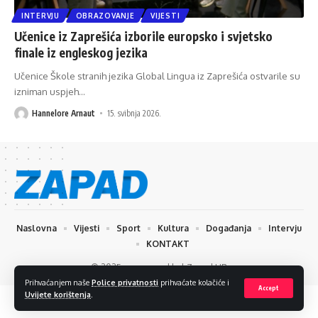
INTERVJU
OBRAZOVANJE
VIJESTI
Učenice iz Zaprešića izborile europsko i svjetsko
finale iz engleskog jezika
Učenice Škole stranih jezika Global Lingua iz Zaprešića ostvarile su
izniman uspjeh
…
Hannelore Arnaut
15. svibnja 2026.
Naslovna
Vijesti
Sport
Kultura
Događanja
Intervju
KONTAKT
© 2025 www.zapad.hr | Zapad HR
Prihvaćanjem naše
Police privatnosti
prihvaćate kolačiće i
Accept
Uvijete korištenja
.