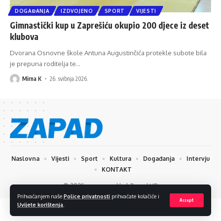
DOGAĐANJA
IZDVOJENO
SPORT
VIJESTI
Gimnastički kup u Zaprešiću okupio 200 djece iz deset
klubova
Dvorana Osnovne škole Antuna Augustinčića protekle subote bila
je prepuna roditelja te
…
Mirna K
26. svibnja 2026.
Naslovna
Vijesti
Sport
Kultura
Događanja
Intervju
KONTAKT
© 2025 www.zapad.hr | Zapad HR
Prihvaćanjem naše
Police privatnosti
prihvaćate kolačiće i
Accept
Uvijete korištenja
.