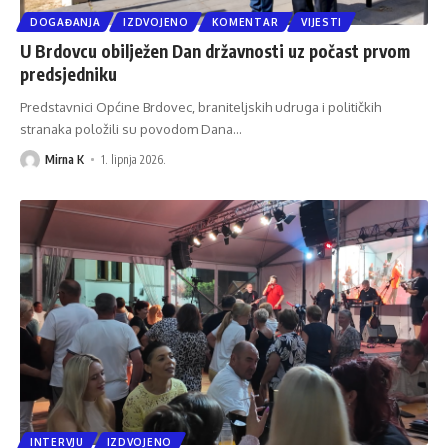
DOGAĐANJA
IZDVOJENO
KOMENTAR
VIJESTI
U Brdovcu obilježen Dan državnosti uz počast prvom
predsjedniku
Predstavnici Općine Brdovec, braniteljskih udruga i političkih
stranaka položili su povodom Dana
…
Mirna K
1. lipnja 2026.
INTERVJU
IZDVOJENO