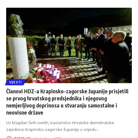
VIJESTI
Članovi HDZ-a Krapinsko-zagorske županije prisjetili
se prvog hrvatskog predsjednika i njegovog
nemjerljivog doprinosa u stvaranju samostalne i
neovisne države
Uz blagdan Svih svetih, izaslanstvo Hrvatske demokratske
zajednice Krapinsko-zagorske županije u srijedu
…