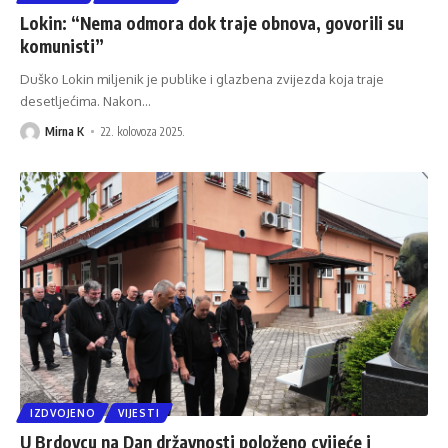
Lokin: “Nema odmora dok traje obnova, govorili su
komunisti”
Duško Lokin miljenik je publike i glazbena zvijezda koja traje
desetljećima. Nakon
…
Mirna K
22. kolovoza 2025.
IZDVOJENO
VIJESTI
U Brdovcu na Dan državnosti položeno cvijeće i