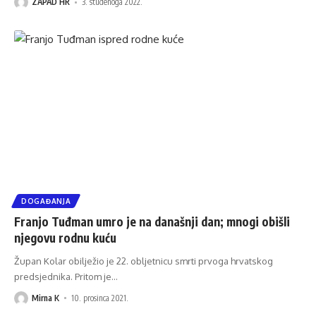
ZAPAD HR
3. studenoga 2022.
DOGAĐANJA
Franjo Tuđman umro je na današnji dan; mnogi obišli
njegovu rodnu kuću
Župan Kolar obilježio je 22. obljetnicu smrti prvoga hrvatskog
predsjednika. Pritom je
…
Mirna K
10. prosinca 2021.