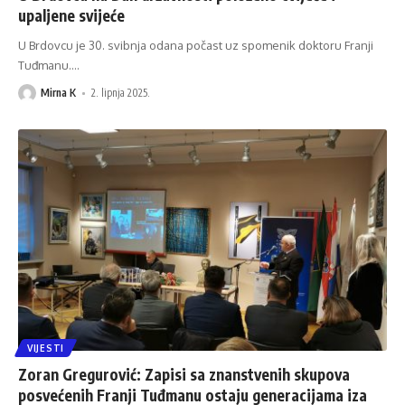
upaljene svijeće
U Brdovcu je 30. svibnja odana počast uz spomenik doktoru Franji
Tuđmanu.
…
Mirna K
2. lipnja 2025.
VIJESTI
Zoran Gregurović: Zapisi sa znanstvenih skupova
posvećenih Franji Tuđmanu ostaju generacijama iza