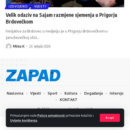
IZDVOJENO
VIJESTI
Velik odaziv na Sajam razmjene sjemenja u Prigorju
Brdovečkom
Inicijativa za Brdovec u nedjelju je u Prigorju Brdovečkom u
Januševečkoj ulici
…
Mirna K
23. veljače 2026.
Naslovna
Vijesti
Sport
Kultura
Događanja
Intervju
KONTAKT
© 2025 www.zapad.hr | Zapad HR
Prihvaćanjem naše
Police privatnosti
prihvaćate kolačiće i
Accept
Uvijete korištenja
.