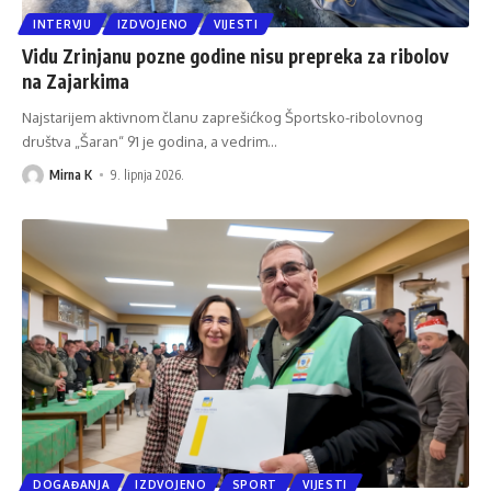
INTERVJU
IZDVOJENO
VIJESTI
Vidu Zrinjanu pozne godine nisu prepreka za ribolov
na Zajarkima
Najstarijem aktivnom članu zaprešićkog Športsko-ribolovnog
društva „Šaran“ 91 je godina, a vedrim
…
Mirna K
9. lipnja 2026.
DOGAĐANJA
IZDVOJENO
SPORT
VIJESTI