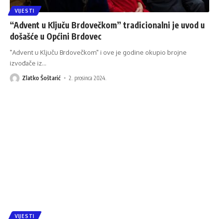
VIJESTI
“Advent u Ključu Brdovečkom” tradicionalni je uvod u
došašće u Općini Brdovec
"Advent u Ključu Brdovečkom" i ove je godine okupio brojne
izvođače iz
…
Zlatko Šoštarić
2. prosinca 2024.
VIJESTI