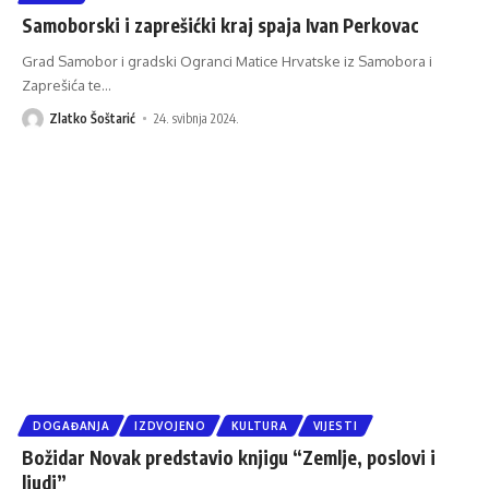
Samoborski i zaprešićki kraj spaja Ivan Perkovac
Grad Samobor i gradski Ogranci Matice Hrvatske iz Samobora i
Zaprešića te
…
Zlatko Šoštarić
24. svibnja 2024.
DOGAĐANJA
IZDVOJENO
KULTURA
VIJESTI
Božidar Novak predstavio knjigu “Zemlje, poslovi i
ljudi”