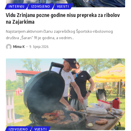
INTERVJU
IZDVOJENO
VIJESTI
Vidu Zrinjanu pozne godine nisu prepreka za ribolov
na Zajarkima
Najstarijem aktivnom članu zaprešićkog Športsko-ribolovnog
društva „Šaran“ 91 je godina, a vedrim
…
Mirna K
9. lipnja 2026.
IZDVOJENO
VIJESTI