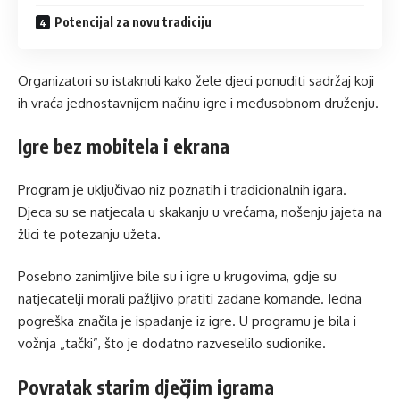
Potencijal za novu tradiciju
Organizatori su istaknuli kako žele djeci ponuditi sadržaj koji
ih vraća jednostavnijem načinu igre i međusobnom druženju.
Igre bez mobitela i ekrana
Program je uključivao niz poznatih i tradicionalnih igara.
Djeca su se natjecala u skakanju u vrećama, nošenju jajeta na
žlici te potezanju užeta.
Posebno zanimljive bile su i igre u krugovima, gdje su
natjecatelji morali pažljivo pratiti zadane komande. Jedna
pogreška značila je ispadanje iz igre. U programu je bila i
vožnja „tački”, što je dodatno razveselilo sudionike.
Povratak starim dječjim igrama