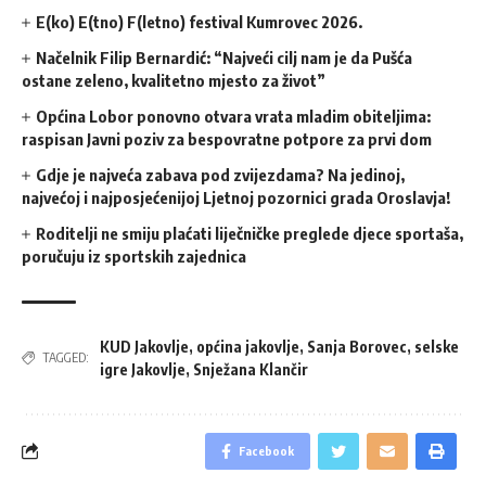
E(ko) E(tno) F(letno) festival Kumrovec 2026.
Načelnik Filip Bernardić: “Najveći cilj nam je da Pušća
ostane zeleno, kvalitetno mjesto za život”
Općina Lobor ponovno otvara vrata mladim obiteljima:
raspisan Javni poziv za bespovratne potpore za prvi dom
Gdje je najveća zabava pod zvijezdama? Na jedinoj,
najvećoj i najposjećenijoj Ljetnoj pozornici grada Oroslavja!
Roditelji ne smiju plaćati liječničke preglede djece sportaša,
poručuju iz sportskih zajednica
KUD Jakovlje
,
općina jakovlje
,
Sanja Borovec
,
selske
TAGGED:
igre Jakovlje
,
Snježana Klančir
Facebook