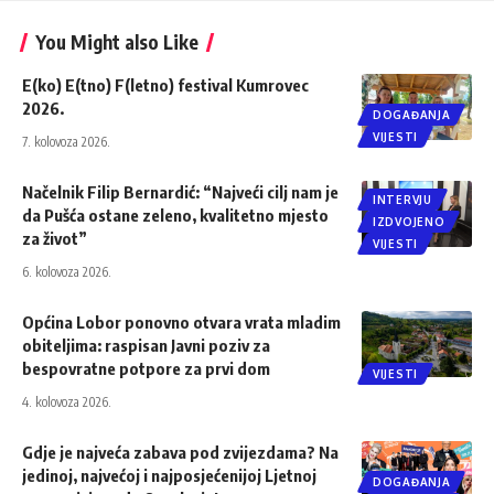
You Might also Like
E(ko) E(tno) F(letno) festival Kumrovec
2026.
DOGAĐANJA
VIJESTI
7. kolovoza 2026.
Načelnik Filip Bernardić: “Najveći cilj nam je
INTERVJU
da Pušća ostane zeleno, kvalitetno mjesto
IZDVOJENO
za život”
VIJESTI
6. kolovoza 2026.
Općina Lobor ponovno otvara vrata mladim
obiteljima: raspisan Javni poziv za
bespovratne potpore za prvi dom
VIJESTI
4. kolovoza 2026.
Gdje je najveća zabava pod zvijezdama? Na
jedinoj, najvećoj i najposjećenijoj Ljetnoj
DOGAĐANJA