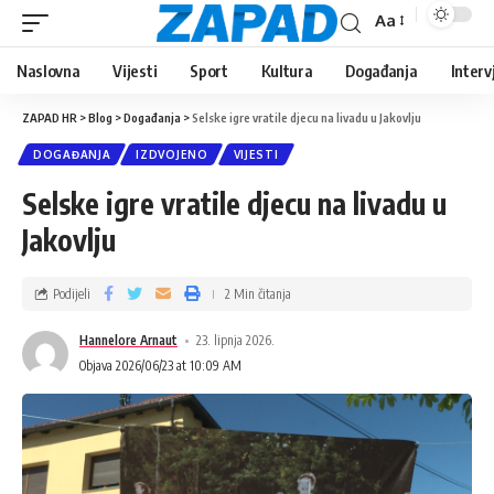
Aa
Naslovna
Vijesti
Sport
Kultura
Događanja
Interv
ZAPAD HR
>
Blog
>
Događanja
>
Selske igre vratile djecu na livadu u Jakovlju
DOGAĐANJA
IZDVOJENO
VIJESTI
Selske igre vratile djecu na livadu u
Jakovlju
Podijeli
2 Min čitanja
Hannelore Arnaut
23. lipnja 2026.
Objava 2026/06/23 at 10:09 AM