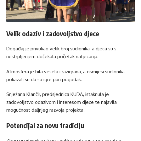
Velik odaziv i zadovoljstvo djece
Događaj je privukao velik broj sudionika, a djeca su s
nestrpljenjem dočekala početak natjecanja.
Atmosfera je bila vesela i razigrana, a osmijesi sudionika
pokazali su da su igre pun pogodak.
Snježana Klančir, predsjednica KUDA, istaknula je
zadovoljstvo odazivom i interesom djece te najavila
mogućnost daljnjeg razvoja projekta.
Potencijal za novu tradiciju
Zbog pozitivnih reakcija i velikog interesa, organizatori