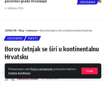
pozornici grada Oroslavja!
IZDVOJENO
4. kolovoza 2026.
ZAPAD HR
>
Blog
>
Izdvojeno
>
Borov četnjak se širi u kontinentalnu Hrvatsku
IZDVOJENO
VIJESTI
Borov četnjak se širi u kontinentalnu
Hrvatsku
Podijeli
3 Min čitanja
Prihvaćanjem naše
Police privatnosti
prihvaćate kolačiće i
Accept
Uvijete korištenja
.
Hannelore Arnaut
23. lipnja 2026.
Objava 2026/06/23 at 10:00 AM