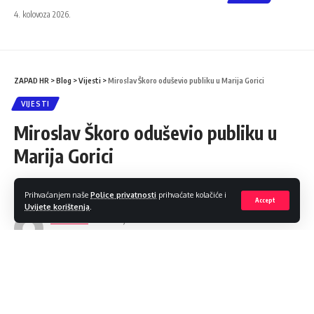
4. kolovoza 2026.
ZAPAD HR
>
Blog
>
Vijesti
>
Miroslav Škoro oduševio publiku u Marija Gorici
VIJESTI
Miroslav Škoro oduševio publiku u
Marija Gorici
Podijeli
2 Min čitanja
Prihvaćanjem naše
Police privatnosti
prihvaćate kolačiće i
Accept
Uvijete korištenja
.
ZAPAD HR
10. ožujka 2025.
Objava 2025/03/10 at 11:20 AM