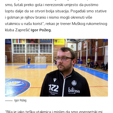
smo, šutali preko gola i nerezonski umjesto da pustimo
loptu dalje da se otvori bolja situacija. Pogađali smo stative
i golman je njihov branio i nismo mogli okrenuti više
utakmicu u našu korist”, rekao je trener Muškog rukometnog
kluba Zaprešić
Igor Požeg
.
Igor Požeg
“Bila je jako teška utakmica i mislim da smo energetski mi