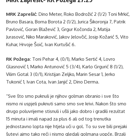
MRK Zaprešić:
Dino Meter, Roko Bodrožić 2 (1/2) Toni Mrkić,
Bruno Basara, Borna Borota 2 (1/2), Jurica Šikoronja 7, Patrik
Pavlović, Goran Blažević 3, Grgur Kočonda 2, Matija
Jurasović, Niko Maraković, Jakov Jelovčić, Josip Kožarić 5, Vito
Kuhar, Hrvoje Šoić, Ivan Kurtušić 6.
RK Požega:
Toni Pehar 4, (0/1), Marko Sertić 4, Lovro
Glasnović 1, Marko Antunović 5 (3/4), Karlo Grgurić 8 (1/2),
Vilim Gotal 3 (0/1), Kristijan Zeljko, Marin Sesar 1, Jerko
Tukonić 1, Ivan Cota, Ivan Janjić 2, Dino Derma.
“Sve što smo puknuli je njihov golman obranio i sve što
nismo ni uspjeli puknuti samo smo sve krivi. Nakon što smo
drugo poluvrijeme stisnuli i ušli jako dobro i gradili rezultat
15 minuta i imali napad za plus 6 ali od tog trenutka
jednostavno lopta nije htjela ući u gol. To su sve bili prejaki
šutevi ajmo tako reći i nismo gledali golmana uopće. Brzali