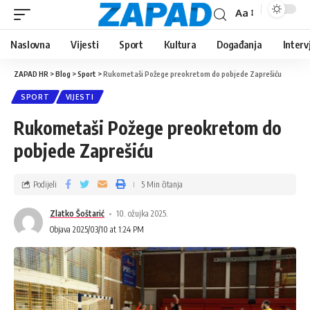
Aa
Naslovna
Vijesti
Sport
Kultura
Događanja
Interv
ZAPAD HR
>
Blog
>
Sport
>
Rukometaši Požege preokretom do pobjede Zaprešiću
SPORT
VIJESTI
Rukometaši Požege preokretom do
pobjede Zaprešiću
Podijeli
5 Min čitanja
Zlatko Šoštarić
10. ožujka 2025.
Objava 2025/03/10 at 1:24 PM