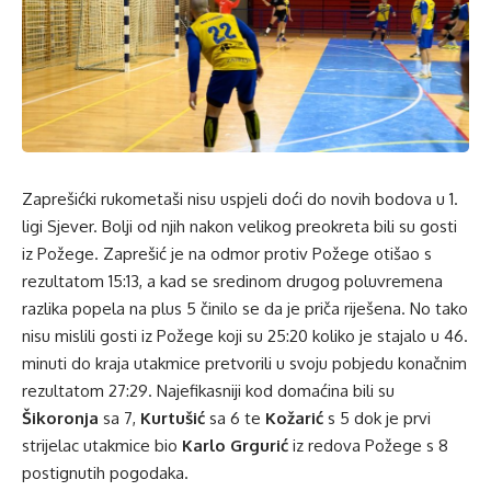
Zaprešićki rukometaši nisu uspjeli doći do novih bodova u 1.
ligi Sjever. Bolji od njih nakon velikog preokreta bili su gosti
iz Požege. Zaprešić je na odmor protiv Požege otišao s
rezultatom 15:13, a kad se sredinom drugog poluvremena
razlika popela na plus 5 činilo se da je priča riješena. No tako
nisu mislili gosti iz Požege koji su 25:20 koliko je stajalo u 46.
minuti do kraja utakmice pretvorili u svoju pobjedu konačnim
rezultatom 27:29. Najefikasniji kod domaćina bili su
Šikoronja
sa 7,
Kurtušić
sa 6 te
Kožarić
s 5 dok je prvi
strijelac utakmice bio
Karlo Grgurić
iz redova Požege s 8
postignutih pogodaka.