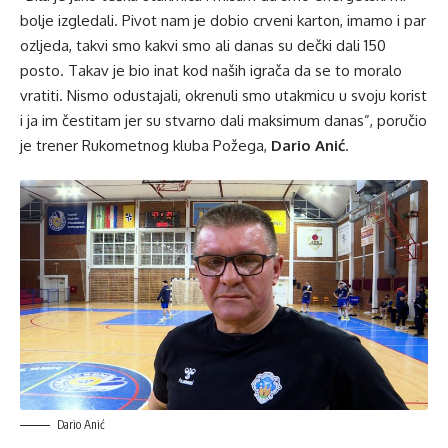
bolje izgledali. Pivot nam je dobio crveni karton, imamo i par
ozljeda, takvi smo kakvi smo ali danas su dečki dali 150
posto. Takav je bio inat kod naših igrača da se to moralo
vratiti. Nismo odustajali, okrenuli smo utakmicu u svoju korist
i ja im čestitam jer su stvarno dali maksimum danas”, poručio
je trener Rukometnog kluba Požega,
Dario Anić
.
Dario Anić