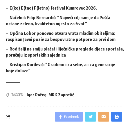
E(ko) E(tno) F(letno) festival Kumrovec 2026.
Načelnik Filip Bernardić: “Najveći cilj nam je da Pušća
ostane zeleno, kvalitetno mjesto za život”
Općina Lobor ponovno otvara vrata mladim obiteljima:
raspisan Javni poziv za bespovratne potpore za prvi dom
Roditelji ne smiju plaćati liječničke preglede djece sportaša,
poručuju iz sportskih zajednica
Kristijan Đurđević: “Gradimo i za sebe, a i za generacije
koje dolaze”
Igor Požeg
,
MRK Zaprešić
TAGGED:
Facebook