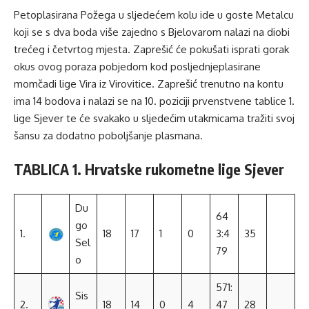
Petoplasirana Požega u sljedećem kolu ide u goste Metalcu
koji se s dva boda više zajedno s Bjelovarom nalazi na diobi
trećeg i četvrtog mjesta. Zaprešić će pokušati isprati gorak
okus ovog poraza pobjedom kod posljednjeplasirane
momčadi lige Vira iz Virovitice. Zaprešić trenutno na kontu
ima 14 bodova i nalazi se na 10. poziciji prvenstvene tablice 1.
lige Sjever te će svakako u sljedećim utakmicama tražiti svoj
šansu za dodatno poboljšanje plasmana.
TABLICA 1. Hrvatske rukometne lige Sjever
Du
64
go
1.
18
17
1
0
3:4
35
Sel
79
o
571:
Sis
2.
18
14
0
4
47
28