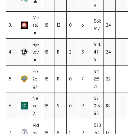
ak
8
Me
561:
3.
tal
18
12
0
6
24
517
ac
Bje
514:
4.
lov
18
11
2
5
47
24
ar
5
Po
54
5.
že
18
11
0
7
2:5
22
ga
71
Ne
57
6.
xe
18
9
0
9
0:5
18
2
83
Vid
573
7.
ov
18
8
1
9
:54
17