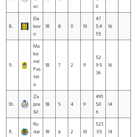
ec
0
Đa
47
8.
kov
18
8
0
10
5:4
16
o
55
Ma
ksi
52
mir
9.
18
7
2
9
9:5
16
Pas
36
tel
a
Za
491:
10.
pre
18
5
4
9
50
14
šić
6
Ru
523
11.
dar
18
6
2
10
:55
14