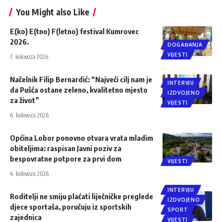
You Might also Like
E(ko) E(tno) F(letno) festival Kumrovec
2026.
DOGAĐANJA
VIJESTI
7. kolovoza 2026.
Načelnik Filip Bernardić: “Najveći cilj nam je
INTERVJU
da Pušća ostane zeleno, kvalitetno mjesto
IZDVOJENO
za život”
VIJESTI
6. kolovoza 2026.
Općina Lobor ponovno otvara vrata mladim
obiteljima: raspisan Javni poziv za
bespovratne potpore za prvi dom
VIJESTI
4. kolovoza 2026.
INTERVJU
Roditelji ne smiju plaćati liječničke preglede
IZDVOJENO
djece sportaša, poručuju iz sportskih
SPORT
zajednica
VIJESTI