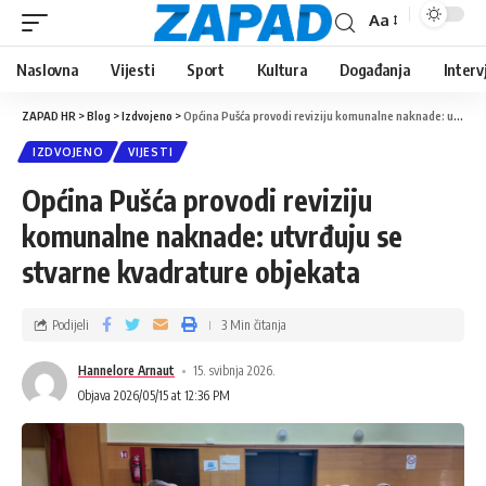
Aa
Naslovna
Vijesti
Sport
Kultura
Događanja
Interv
ZAPAD HR
>
Blog
>
Izdvojeno
>
Općina Pušća provodi reviziju komunalne naknade: utvrđuju se stvarne kvadrature objekata
IZDVOJENO
VIJESTI
Općina Pušća provodi reviziju
komunalne naknade: utvrđuju se
stvarne kvadrature objekata
Podijeli
3 Min čitanja
Hannelore Arnaut
15. svibnja 2026.
Objava 2026/05/15 at 12:36 PM