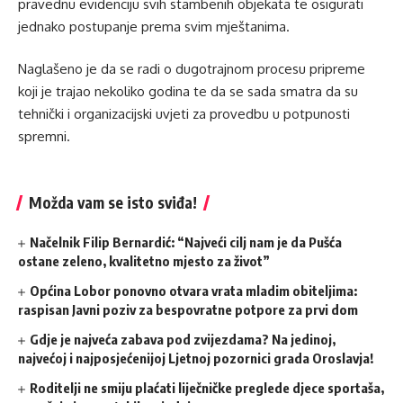
pravednu evidenciju svih stambenih objekata te osigurati
jednako postupanje prema svim mještanima.
Naglašeno je da se radi o dugotrajnom procesu pripreme
koji je trajao nekoliko godina te da se sada smatra da su
tehnički i organizacijski uvjeti za provedbu u potpunosti
spremni.
Možda vam se isto sviđa!
Načelnik Filip Bernardić: “Najveći cilj nam je da Pušća
ostane zeleno, kvalitetno mjesto za život”
Općina Lobor ponovno otvara vrata mladim obiteljima:
raspisan Javni poziv za bespovratne potpore za prvi dom
Gdje je najveća zabava pod zvijezdama? Na jedinoj,
najvećoj i najposjećenijoj Ljetnoj pozornici grada Oroslavja!
Roditelji ne smiju plaćati liječničke preglede djece sportaša,