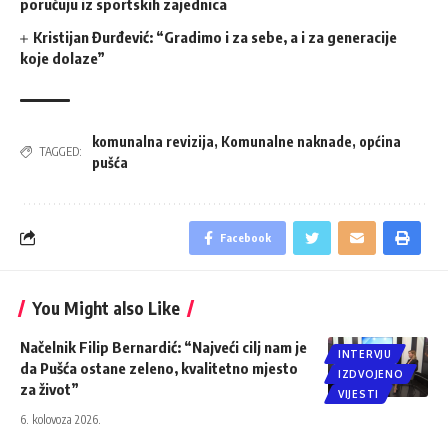
poručuju iz sportskih zajednica
Kristijan Đurđević: “Gradimo i za sebe, a i za generacije
koje dolaze”
komunalna revizija
,
Komunalne naknade
,
općina
TAGGED:
pušća
Facebook
You Might also Like
Načelnik Filip Bernardić: “Najveći cilj nam je
INTERVJU
da Pušća ostane zeleno, kvalitetno mjesto
IZDVOJENO
za život”
VIJESTI
6. kolovoza 2026.