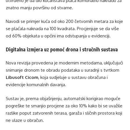
utvrđeno je da dio kućanstava plaća komunalnu naknadu za
znatno manju površinu od stvarne.
Navodi se primjer kuća od oko 200 četvornih metara za koje
se plaćala naknada na 100 kvadrata. Procjenjuje se da više
od 60% objekata u općini ima odstupanja u evidenciji.
Digitalna izmjera uz pomoć drona i stručnih sustava
Nova revizija provedena je modernim metodama, uključujući
snimanje dronom te obradu podataka u suradnji s tvrtkom
Libusoft Cicom
, koja sudjeluje u sustavu obračuna i
evidencije komunalnih davanja.
Sustav je, prema objašnjenju, automatski korigirao moguće
pogreške te smanjio procjene za oko 10% kako bi se uvažile
razlike poput zatvorenih terasa, garaža i sličnih prostora koji
ne ulaze u obračun.