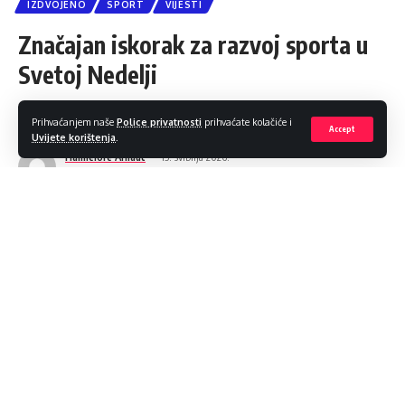
IZDVOJENO
SPORT
VIJESTI
Značajan iskorak za razvoj sporta u
Svetoj Nedelji
Podijeli
3 Min čitanja
Prihvaćanjem naše
Police privatnosti
prihvaćate kolačiće i
Accept
Uvijete korištenja
.
Hannelore Arnaut
15. svibnja 2026.
Objava 2026/05/15 at 12:25 PM