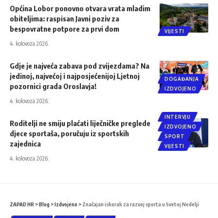
Općina Lobor ponovno otvara vrata mladim
obiteljima: raspisan Javni poziv za
bespovratne potpore za prvi dom
VIJESTI
4. kolovoza 2026.
Gdje je najveća zabava pod zvijezdama? Na
jedinoj, najvećoj i najposjećenijoj Ljetnoj
DOGAĐANJA
pozornici grada Oroslavja!
IZDVOJENO
4. kolovoza 2026.
INTERVJU
Roditelji ne smiju plaćati liječničke preglede
IZDVOJENO
djece sportaša, poručuju iz sportskih
SPORT
zajednica
VIJESTI
4. kolovoza 2026.
ZAPAD HR
>
Blog
>
Izdvojeno
>
Značajan iskorak za razvoj sporta u Svetoj Nedelji