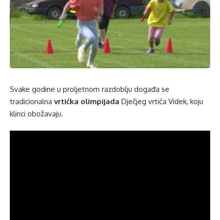
Svake godine u proljetnom razdoblju događa se
tradicionalna
vrtićka olimpijada
Dječjeg vrtića Videk, koju
klinci obožavaju.