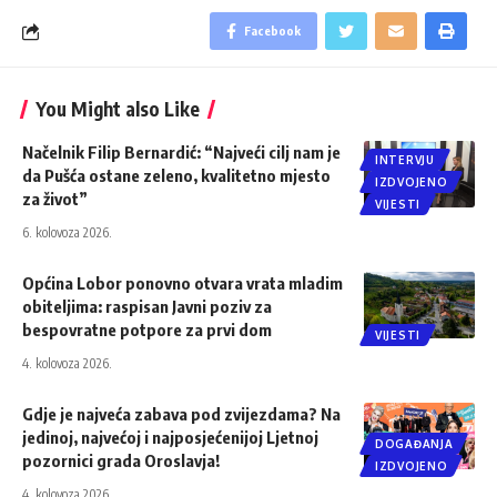
Facebook
You Might also Like
Načelnik Filip Bernardić: “Najveći cilj nam je
INTERVJU
da Pušća ostane zeleno, kvalitetno mjesto
IZDVOJENO
za život”
VIJESTI
6. kolovoza 2026.
Općina Lobor ponovno otvara vrata mladim
obiteljima: raspisan Javni poziv za
bespovratne potpore za prvi dom
VIJESTI
4. kolovoza 2026.
Gdje je najveća zabava pod zvijezdama? Na
jedinoj, najvećoj i najposjećenijoj Ljetnoj
DOGAĐANJA
pozornici grada Oroslavja!
IZDVOJENO
4. kolovoza 2026.