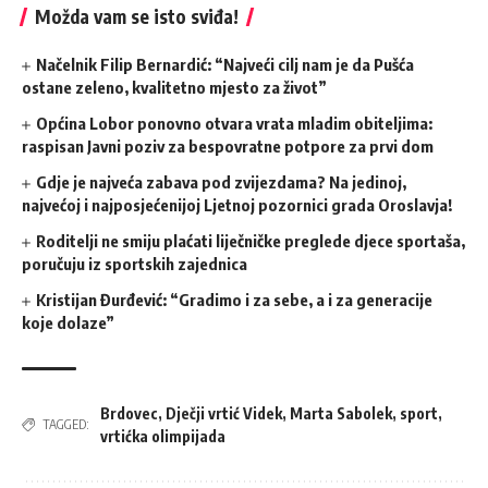
Možda vam se isto sviđa!
Načelnik Filip Bernardić: “Najveći cilj nam je da Pušća
ostane zeleno, kvalitetno mjesto za život”
Općina Lobor ponovno otvara vrata mladim obiteljima:
raspisan Javni poziv za bespovratne potpore za prvi dom
Gdje je najveća zabava pod zvijezdama? Na jedinoj,
najvećoj i najposjećenijoj Ljetnoj pozornici grada Oroslavja!
Roditelji ne smiju plaćati liječničke preglede djece sportaša,
poručuju iz sportskih zajednica
Kristijan Đurđević: “Gradimo i za sebe, a i za generacije
koje dolaze”
Brdovec
,
Dječji vrtić Videk
,
Marta Sabolek
,
sport
,
TAGGED:
vrtićka olimpijada