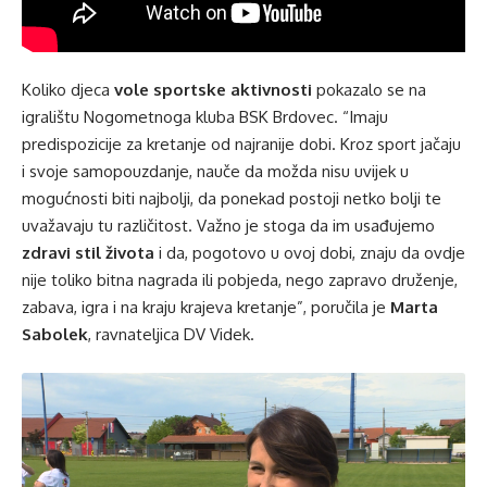
Koliko djeca
vole sportske aktivnosti
pokazalo se na
igralištu Nogometnoga kluba BSK Brdovec. “Imaju
predispozicije za kretanje od najranije dobi. Kroz sport jačaju
i svoje samopouzdanje, nauče da možda nisu uvijek u
mogućnosti biti najbolji, da ponekad postoji netko bolji te
uvažavaju tu različitost. Važno je stoga da im usađujemo
zdravi stil života
i da, pogotovo u ovoj dobi, znaju da ovdje
nije toliko bitna nagrada ili pobjeda, nego zapravo druženje,
zabava, igra i na kraju krajeva kretanje”, poručila je
Marta
Sabolek
, ravnateljica DV Videk.