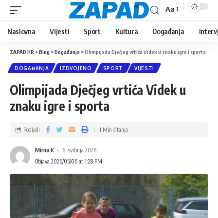
Aa
Naslovna
Vijesti
Sport
Kultura
Događanja
Interv
ZAPAD HR
>
Blog
>
Događanja
>
Olimpijada Dječjeg vrtića Videk u znaku igre i sporta
DOGAĐANJA
IZDVOJENO
SPORT
VIJESTI
Olimpijada Dječjeg vrtića Videk u
znaku igre i sporta
Podijeli
1 Min čitanja
Mirna K
6. svibnja 2026.
Objava 2026/05/06 at 1:28 PM