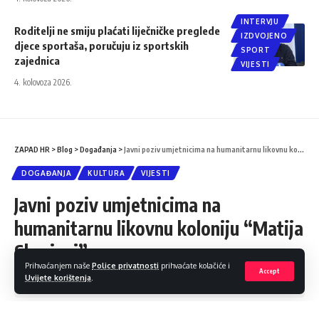
INTERVJU
Roditelji ne smiju plaćati liječničke preglede
IZDVOJENO
djece sportaša, poručuju iz sportskih
SPORT
zajednica
VIJESTI
4. kolovoza 2026.
ZAPAD HR
>
Blog
>
Događanja
>
Javni poziv umjetnicima na humanitarnu likovnu koloniju “Matija Skurjeni”
DOGAĐANJA
KULTURA
VIJESTI
Javni poziv umjetnicima na
humanitarnu likovnu koloniju “Matija
Skurjeni”
Prihvaćanjem naše
Police privatnosti
prihvaćate kolačiće i
Accept
Uvijete korištenja
.
Podijeli
1 Min čitanja
ZAPAD HR
6. svibnja 2026.