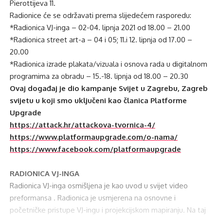
Pierottijeva 11.
Radionice će se održavati prema slijedećem rasporedu:
*Radionica VJ-inga – 02-04. lipnja 2021 od 18.00 – 21.00
*Radionica street art-a – 04 i 05; 11.i 12. lipnja od 17.00 –
20.00
*Radionica izrade plakata/vizuala i osnova rada u digitalnom
programima za obradu – 15.-18. lipnja od 18.00 – 20.30
Ovaj doga
đ
aj je dio kampanje Svijet u Zagrebu, Zagreb
svijetu u koji smo uklju
č
eni kao
č
lanica Platforme
Upgrade
https://attack.hr/attackova-tvornica-4/
https://www.platformaupgrade.com/o-nama/
https://www.facebook.com/platformaupgrade
RADIONICA VJ-INGA
Radionica VJ-inga osmišljena je kao uvod u svijet video
preformansa . Radionica je usmjerena na osnovne i
početničke pristupe VJ-ingu i projekcijskom mapiranju. Na taj