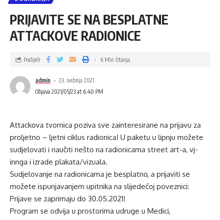
PRIJAVITE SE NA BESPLATNE
ATTACKOVE RADIONICE
Podijeli
6 Min čitanja
admin
23. svibnja 2021.
Objava 2021/05/23 at 6:40 PM
Attackova tvornica poziva sve zainteresirane na prijavu za
proljetno – ljetni ciklus radionica! U paketu u lipnju možete
sudjelovati i naučiti nešto na radionicama street art-a, vj-
innga i izrade plakata/vizuala.
Sudjelovanje na radionicama je besplatno, a prijaviti se
možete ispunjavanjem upitnika na slijedećoj poveznici:
Prijave se zaprimaju do 30.05.2021!
Program se odvija u prostorima udruge u Medici,