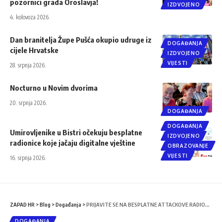
pozornici grada Oroslavja!
IZDVOJENO
4. kolovoza 2026.
Dan branitelja Župe Pušća okupio udruge iz
DOGAĐANJA
cijele Hrvatske
IZDVOJENO
VIJESTI
28. srpnja 2026.
Nocturno u Novim dvorima
20. srpnja 2026.
DOGAĐANJA
DOGAĐANJA
Umirovljenike u Bistri očekuju besplatne
IZDVOJENO
radionice koje jačaju digitalne vještine
OBRAZOVANJE
VIJESTI
16. srpnja 2026.
ZAPAD HR
>
Blog
>
Događanja
>
PRIJAVITE SE NA BESPLATNE ATTACKOVE RADIONICE
DOGAĐANJA