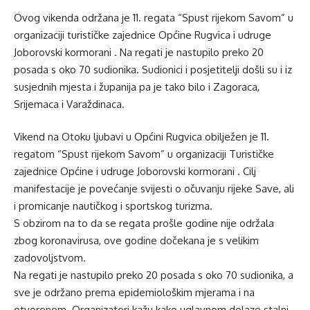
Ovog vikenda održana je 11. regata “Spust rijekom Savom” u
organizaciji turističke zajednice Općine Rugvica i udruge
Joborovski kormorani . Na regati je nastupilo preko 20
posada s oko 70 sudionika. Sudionici i posjetitelji došli su i iz
susjednih mjesta i županija pa je tako bilo i Zagoraca,
Srijemaca i Varaždinaca.
Vikend na Otoku ljubavi u Općini Rugvica obilježen je 11.
regatom “Spust rijekom Savom” u organizaciji Turističke
zajednice Općine i udruge Joborovski kormorani . Cilj
manifestacije je povećanje svijesti o očuvanju rijeke Save, ali
i promicanje nautičkog i sportskog turizma.
S obzirom na to da se regata prošle godine nije održala
zbog koronavirusa, ove godine dočekana je s velikim
zadovoljstvom.
Na regati je nastupilo preko 20 posada s oko 70 sudionika, a
sve je održano prema epidemiološkim mjerama i na
otvorenom. Organizatori kažu kako uglavnom dolaze stalni