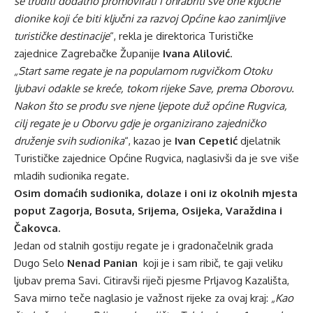
se truditi dodatno promovirati i ohrabriti sve one ključne
dionike koji će biti ključni za razvoj Općine kao zanimljive
turističke destinacije
“, rekla je direktorica Turističke
zajednice Zagrebačke Županije
Ivana Alilović
.
„Start same regate je na popularnom rugvičkom Otoku
ljubavi odakle se kreće, tokom rijeke Save, prema Oborovu.
Nakon što se prođu sve njene ljepote duž općine Rugvica,
cilj regate je u Oborvu gdje je organizirano zajedničko
druženje svih sudionika
“, kazao je
Ivan Cepetić
djelatnik
Turističke zajednice Općine Rugvica, naglasivši da je sve više
mladih sudionika regate.
Osim domaćih sudionika, dolaze i oni iz okolnih mjesta
poput Zagorja, Bosuta, Srijema, Osijeka, Varaždina i
Čakovca.
Jedan od stalnih gostiju regate je i gradonačelnik grada
Dugo Selo
Nenad Panian
koji je i sam ribič, te gaji veliku
ljubav prema Savi. Citiravši riječi pjesme Prljavog Kazališta,
Sava mirno teče naglasio je važnost rijeke za ovaj kraj:
„Kao