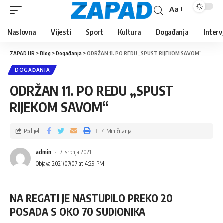
Aa
Naslovna
Vijesti
Sport
Kultura
Događanja
Interv
ZAPAD HR
>
Blog
>
Događanja
>
ODRŽAN 11. PO REDU „SPUST RIJEKOM SAVOM“
DOGAĐANJA
ODRŽAN 11. PO REDU „SPUST
RIJEKOM SAVOM“
Podijeli
4 Min čitanja
admin
7. srpnja 2021.
Objava 2021/07/07 at 4:29 PM
NA REGATI JE NASTUPILO PREKO 20
POSADA S OKO 70 SUDIONIKA