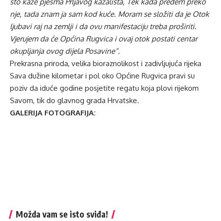
što kaže pjesma Prljavog kazališta, Tek kada pređem preko
nje, tada znam ja sam kod kuće. Moram se složiti da je Otok
ljubavi raj na zemlji i da ovu manifestaciju treba proširiti.
Vjerujem da će Općina Rugvica i ovaj otok postati centar
okupljanja ovog dijela Posavine“.
Prekrasna priroda, velika bioraznolikost i zadivljujuća rijeka
Sava dužine kilometar i pol oko Općine Rugvica pravi su
poziv da iduće godine posjetite regatu koja plovi rijekom
Savom, tik do glavnog grada Hrvatske.
GALERIJA FOTOGRAFIJA:
Možda vam se isto sviđa!