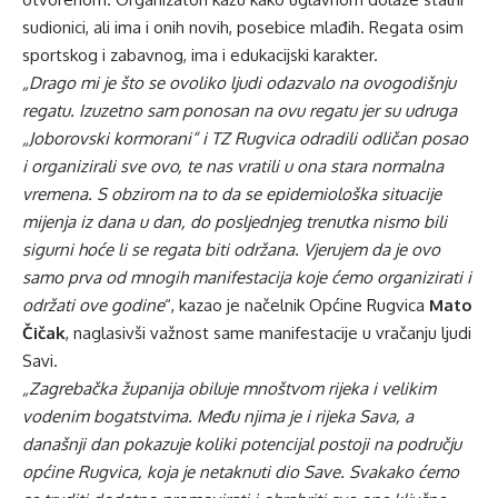
sudionici, ali ima i onih novih, posebice mlađih. Regata osim
sportskog i zabavnog, ima i edukacijski karakter.
„Drago mi je što se ovoliko ljudi odazvalo na ovogodišnju
regatu. Izuzetno sam ponosan na ovu regatu jer su udruga
„Joborovski kormorani“ i TZ Rugvica odradili odličan posao
i organizirali sve ovo, te nas vratili u ona stara normalna
vremena. S obzirom na to da se epidemiološka situacije
mijenja iz dana u dan, do posljednjeg trenutka nismo bili
sigurni hoće li se regata biti održana. Vjerujem da je ovo
samo prva od mnogih manifestacija koje ćemo organizirati i
održati ove godine
“, kazao je načelnik Općine Rugvica
Mato
Čičak
, naglasivši važnost same manifestacije u vračanju ljudi
Savi.
„Zagrebačka županija obiluje mnoštvom rijeka i velikim
vodenim bogatstvima. Među njima je i rijeka Sava, a
današnji dan pokazuje koliki potencijal postoji na području
općine Rugvica, koja je netaknuti dio Save. Svakako ćemo