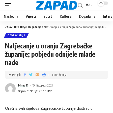
Aa
Naslovna
Vijesti
Sport
Kultura
Događanja
Interv
ZAPAD HR
>
Blog
>
Događanja
>
Natjecanje u oranju Zagrebačke županije; pobjedu odnijele mlade nade
DOGAĐANJA
Natjecanje u oranju Zagrebačke
županije; pobjedu odnijele mlade
nade
Podijeli
3 Min čitanja
Mirna K
19. listopada 2021.
Objava 2021/10/19 at 7:03 PM
Orači iz svih dijelova Zagrebačke županije došli su u