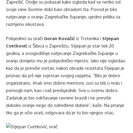
Zaprešić. Ondje su pokazali kako izgleda kad se netko od
svoje rane životne dobi bavi obradom tla. Povod je bilo
natjecanje u oranju Zagrebačke županije, ujedno prilika za
razmjenu iskustava.
Pobjednici su orači
Goran Kovačić
iz Trstenika i
Stjepan
Cvetković
iz Šibica u Zaprešiću. Stjepan je star tek 20
godina, a ovogodišnje natjecanje Zagrebačke županije u
oranju donijelo mu je pobjedničko mjesto. Iako nije izgledao
kao da je previše sretan, nakon obrade rezultata Stjepan je
priznao da još nije svjestan svojeg uspjeha. “Bilo je dobro
organizirano. Imali smo dobre mentore, suci su bili u redu i
pomogli nam, kao i naš predsjednik. Sve u svemu dobro.
Zadatak je bio održavanje ravnine brazdi i ne previše
duboko oranje nego do određene dubine”, kaže. Na pitanje
tko ga je učio orati, odgovara da je to bio njegov otac.