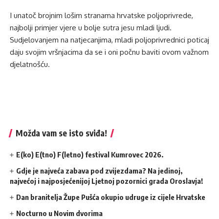
I unatoč brojnim lošim stranama hrvatske poljoprivrede,
najbolji primjer vjere u bolje sutra jesu mladi ljudi.
Sudjelovanjem na natjecanjima, mladi poljoprivrednici poticaj
daju svojim vršnjacima da se i oni počnu baviti ovom važnom
djelatnošću.
Možda vam se isto sviđa!
E(ko) E(tno) F(letno) festival Kumrovec 2026.
Gdje je najveća zabava pod zvijezdama? Na jedinoj,
najvećoj i najposjećenijoj Ljetnoj pozornici grada Oroslavja!
Dan branitelja Župe Pušća okupio udruge iz cijele Hrvatske
Nocturno u Novim dvorima