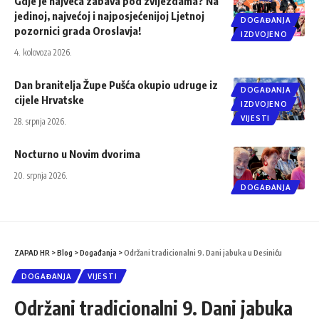
Gdje je najveća zabava pod zvijezdama? Na
jedinoj, najvećoj i najposjećenijoj Ljetnoj
DOGAĐANJA
pozornici grada Oroslavja!
IZDVOJENO
4. kolovoza 2026.
Dan branitelja Župe Pušća okupio udruge iz
DOGAĐANJA
cijele Hrvatske
IZDVOJENO
VIJESTI
28. srpnja 2026.
Nocturno u Novim dvorima
20. srpnja 2026.
DOGAĐANJA
ZAPAD HR
>
Blog
>
Događanja
>
Održani tradicionalni 9. Dani jabuka u Desiniću
DOGAĐANJA
VIJESTI
Održani tradicionalni 9. Dani jabuka