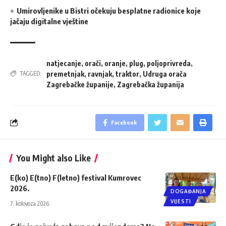
Umirovljenike u Bistri očekuju besplatne radionice koje
jačaju digitalne vještine
natjecanje
,
orači
,
oranje
,
plug
,
poljoprivreda
,
premetnjak
,
ravnjak
,
traktor
,
Udruga orača
TAGGED:
Zagrebačke županije
,
Zagrebačka županija
Facebook
You Might also Like
E(ko) E(tno) F(letno) festival Kumrovec
2026.
DOGAĐANJA
VIJESTI
7. kolovoza 2026.