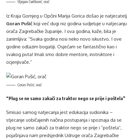
Stjepan Cvetković, orač
Iz Kraja Gornjeg u Općini Marija Gorica došao je natjecatelj
Goran Pušić
koji već dugi niz godina sudjeluje u natjecanju
orača Zagrebačke županije. I ova godina, kaže, bila je
zanimljiva: “Svaka godina nosi neko novo iskustvo. I ove
godine odlazim bogatiji. Osjećam se fantastično kao i
svakog puta! Imali smo dobre mentore, instruktore i
ocjenjivače.”
Goran Pušić, orač
“Plug se ne samo zakači za traktor nego se prije i poštela”
Smisao samog natjecanja jest edukacija sudionika –
stjecanje uobičajenih načina postupanja i spoznaja da se
plug ne samo zakači za traktor nego se prije i “poštela”,
pojašnjava nam predsjednik Udruge orača Zagrebačke