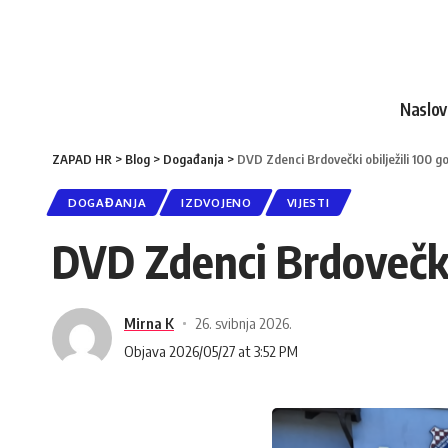
Naslo
ZAPAD HR
>
Blog
>
Događanja
>
DVD Zdenci Brdovečki obilježili 100 g
DOGAĐANJA
IZDVOJENO
VIJESTI
DVD Zdenci Brdovečki 
Mirna K
26. svibnja 2026.
Objava 2026/05/27 at 3:52 PM