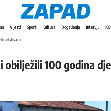
vna
Vijesti
Sport
Kultura
Događanja
Intervju
KO
odina djelovanja
obilježili 100 godina dj