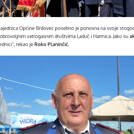
zajednica Općine Brdovec posebno je ponosna na svoje stogodi
i dobrovoljnim vatrogasnim društvima Laduč i Harmica. Jako su
a
ednici”, rekao je
Roko Planinčić
.