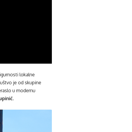
gurnosti lokalne
ruštvo je od skupine
reraslo u modernu
upinić
.