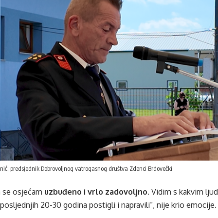
ić, predsjednik Dobrovoljnog vatrogasnog društva Zdenci Brdovečki
a se osjećam
uzbuđeno i vrlo zadovoljno
. Vidim s kakvim lju
osljednjih 20-30 godina postigli i napravili”, nije krio emocije.