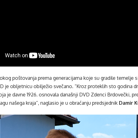
okog poštovanja prema generacijama koje su gradile temelje si
D je obljetnicu obilježio svečano. “Kroz proteklih sto godina d
koja je davne 1926. osnovala današnji DVD Zdenci Brdovečki, p
agu našega kraja”, naglasio je u obraćanju predsjednik
Damir K