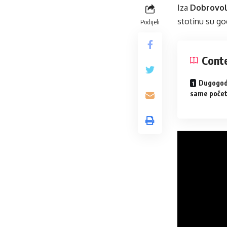
Iza
Dobrovol
stotinu su go
Podijeli
Cont
Dugogodi
same poče