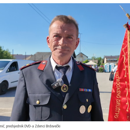
ić, predsjednik DVD-a Zdenci Brdovečki