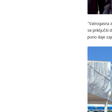
“Vatrogasna 
se priključil
puno daje zaj