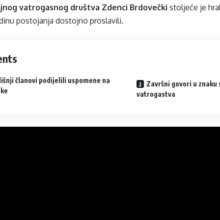
jnog vatrogasnog društva Zdenci Brdovečki
stoljeće je hra
dinu postojanja dostojno proslavili.
ents
šnji članovi podijelili uspomene na
Završni govori u znaku 
tke
vatrogastva