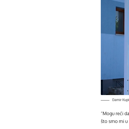
Damir Kupin
“Mogu reći d
što smo mi u p