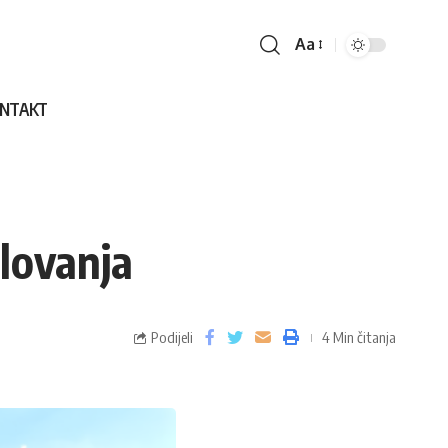
Aa
NTAKT
elovanja
Podijeli
4 Min čitanja