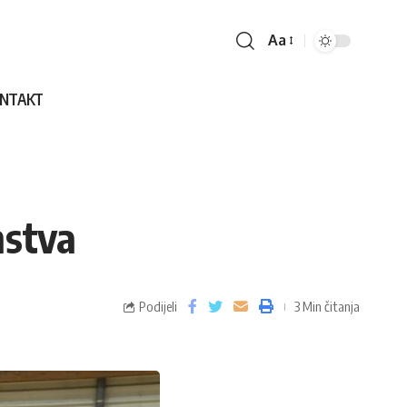
Aa
NTAKT
nstva
Podijeli
3 Min čitanja