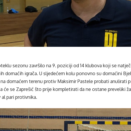
eklu sezonu završilo na 9. poziciji od 14 klubova koji se natječu u
dih domaćih igrača. U sljedećem kolu ponovno su domaćini Bjel
 na domaćem terenu protiv Maksimir Pastele probati anulirati p
 će se Zaprešić što prije kompletirati da ne ostane preveliki ža
al pari protivnika.