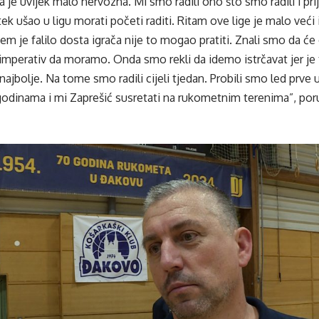
 je uvijek malo nervozna. Mi smo radili ono što smo radili i prij
tek ušao u ligu morati početi raditi. Ritam ove lige je malo veći 
jem je falilo dosta igrača nije to mogao pratiti. Znali smo da ć
imperativ da moramo. Onda smo rekli da idemo istrčavat jer je
ajbolje. Na tome smo radili cijeli tjedan. Probili smo led prve 
odinama i mi Zaprešić susretati na rukometnim terenima”, poru