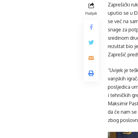
Zaprešićki ru
uputio se u Đ
Podijeli
se već na sam
snage za potp
sredinom drug
rezultat bio 
Zaprešić pre
“Uvijek je te
vanjskih igra
posljedica um
i tehničkih g
Maksimir Past
da će nam se o
zbog poslovni