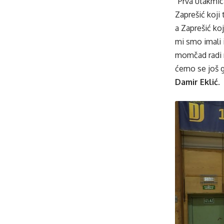
“Prva utakmica
Zaprešić koji 
a Zaprešić ko
mi smo imali 
momčad radi n
ćemo se još g
Damir Eklić
.