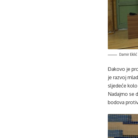
Damir Eklić
Đakovo je prot
je razvoj mla
sljedeće kolo
Nadajmo se da
bodova protiv 