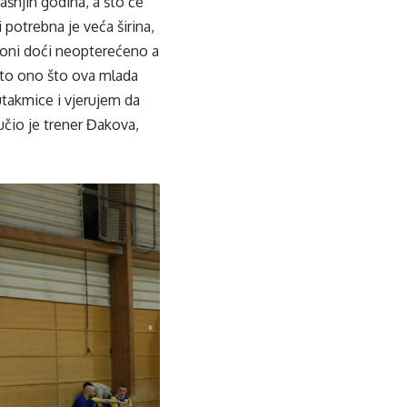
ašnjih godina, a što će
i potrebna je veća širina,
e oni doći neopterećeno a
 to ono što ova mlada
utakmice i vjerujem da
čio je trener Đakova,