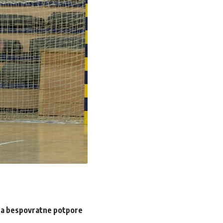
 za bespovratne potpore