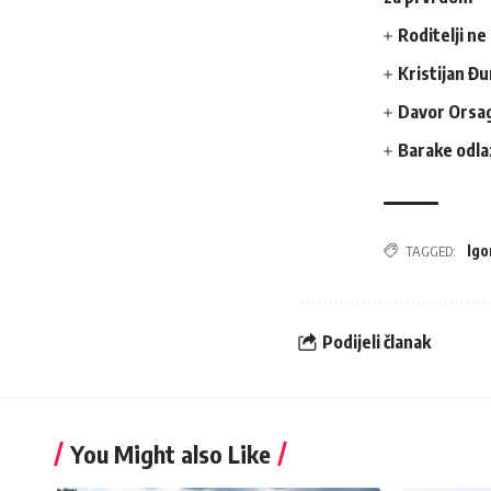
Roditelji ne
Kristijan Đu
Davor Orsag
Barake odlaz
Igo
TAGGED:
Podijeli članak
You Might also Like