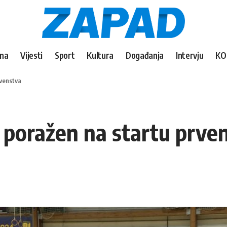
vna
Vijesti
Sport
Kultura
Događanja
Intervju
KO
rvenstva
 poražen na startu prve