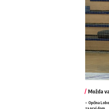
Možda va
Općina Lobo
za prvi dom