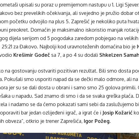
kometaši upisali su poraz u premijernom nastupu u 1. Ligi Sjever
akovo bez prevelikih očekivanja, ali svejedno je pružio dobar
om početku odvojilo na plus 5. Zaprešić je nekoliko puta hvatao 
uni preokret. Domaćin je maksimalno iskoristio manjak rotacij
og dijela serijom od 5 pogodaka zaredom pobjegao na velikih 
je 25:21 za Đakovo. Najbolji kod uravnoteženih domaćina bio je
dvodio
Krešimir Godeč
sa 7, a po 4 su dodali
Shkelzen Samah
ško na gostovanju ostvariti pozitivan rezultat. Bili smo dosta 
ča. Pokušali smo usporiti napad da se dečki malo odmore, ali na 
ora jer su se dali dosta u obrani i samo smo 25 golova primili
rešaka u napadu. Sad znamo di smo i da se svaka greška plaća. 
ela i nadamo se da ćemo pokazati sami sebi da zaslužujemo bit
poraviti bar jedan ozlijeđeni igrač, a igrat će i
Josip Kožarić
ko
h obveza”, otkrio je trener Zaprešića,
Igor Požeg
.