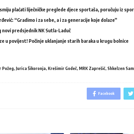
 smiju plaćati liječničke preglede djece sportaša, poručuju iz spo
rđević: “Gradimo i za sebe, a i za generacije koje dolaze”
 novi predsjednik NK Sutla-Laduč
e u povijest! Počinje uklanjanje starih baraka u krugu bolnice
r Požeg
,
Jurica Šikoronja
,
Krešimir Godeč
,
MRK Zaprešić
,
Shkelzen Sam
Facebook