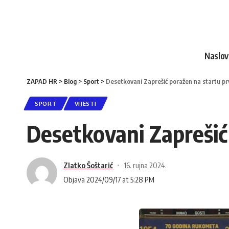
Naslo
ZAPAD HR
>
Blog
>
Sport
>
Desetkovani Zaprešić poražen na startu p
SPORT
VIJESTI
Desetkovani Zaprešić
Zlatko Šoštarić
16. rujna 2024.
Objava 2024/09/17 at 5:28 PM