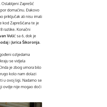
. Oslabljeni Zaprešić
 otpor domaćinu. Đakovo
priključak ali nisu imali
e kod Zaprešićana te je
8 razlike. Konačni
Ivan Vuli
ć sa 6, dok je
odaj
i
Jurica Šikoronja
.
pogođeni ozljedama
kraju se vidjela
. Onda je zbog umora bilo
Drugo kolo nam dolazi
i u ovoj ligi. Nadamo se
ji ovdje nije mogao doći