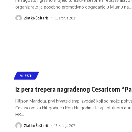
Ferragostu i glavnom dijelu turističke sezone Predstavništvo Hr
organiziralo je posebno promotivno događanje u Milanu na
…
Zlatko Šoštarić
15. srpnja 2021.
VIJESTI
Iz pera trepera nagrađenog Cesaricom “Pa
Hiljson Mandela, prvi hrvatski trap izvođač koji se može p
Cesaricom za Hit godine i Pop Hit godine te apsolutnom domi
HR
…
Zlatko Šoštarić
15. srpnja 2021.