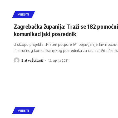
VIJESTI
Zagrebačka županija: Traži se 182 pomoćnik
komunikacijski posrednik
U sklopu projekta „Prsten potpore IV“ objavljen je Javni pozi
i 1 stručnog komunikacijskog posrednika za rad sa 196 učeni
Zlatko Šoštarić
15. srpnja 2021.
VIJESTI