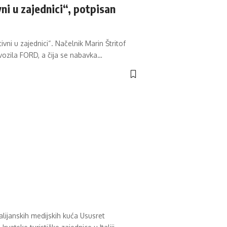
ni u zajednici“, potpisan
ni u zajednici“. Načelnik Marin Štritof
ozila FORD, a čija se nabavka
…
lijanskih medijskih kuća Ususret