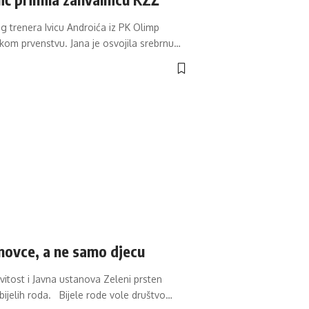
og trenera Ivicu Androića iz PK Olimp
kom prvenstvu. Jana je osvojila srebrnu
…
 novce, a ne samo djecu
vitost i Javna ustanova Zeleni prsten
ijelih roda. Bijele rode vole društvo
…