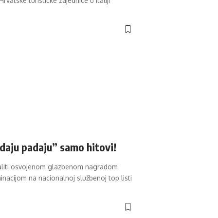
vatske turističke zajednice u Italiji
daju padaju” samo hitovi!
ohvaliti osvojenom glazbenom nagradom
nacijom na nacionalnoj službenoj top listi