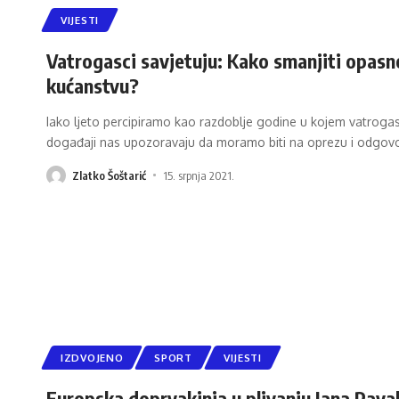
VIJESTI
Vatrogasci savjetuju: Kako smanjiti opasno
kućanstvu?
Iako ljeto percipiramo kao razdoblje godine u kojem vatrog
događaji nas upozoravaju da moramo biti na oprezu i odgovo
Zlatko Šoštarić
15. srpnja 2021.
IZDVOJENO
SPORT
VIJESTI
Europska doprvakinja u plivanju Jana Paval