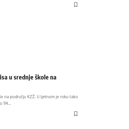
sa u srednje škole na
le na području KZŽ. U ljetnom je roku tako
o 114
…