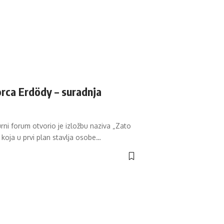
orca Erdödy – suradnja
urni forum otvorio je izložbu naziva „Zato
 koja u prvi plan stavlja osobe
…