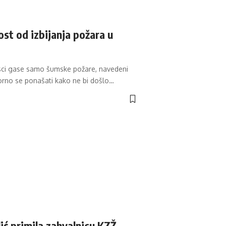
st od izbijanja požara u
asci gase samo šumske požare, navedeni
rno se ponašati kako ne bi došlo
…
ić primila zahvalnicu KZŽ