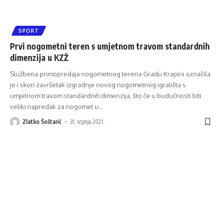
SPORT
Prvi nogometni teren s umjetnom travom standardnih
dimenzija u KZŽ
Službena primopredaja nogometnog terena Gradu Krapini označila
je i skori završetak izgradnje novog nogometnog igrališta s
umjetnom travom standardnih dimenzija, što će u budućnosti biti
veliki napredak za nogomet u
…
Zlatko Šoštarić
31. srpnja 2021.