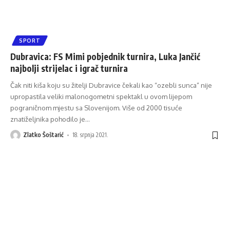
SPORT
Dubravica: FS Mimi pobjednik turnira, Luka Jančić
najbolji strijelac i igrač turnira
Čak niti kiša koju su žitelji Dubravice čekali kao “ozebli sunca” nije
upropastila veliki malonogometni spektakl u ovom lijepom
pograničnom mjestu sa Slovenijom. Više od 2000 tisuće
znatiželjnika pohodilo je
…
Zlatko Šoštarić
18. srpnja 2021.