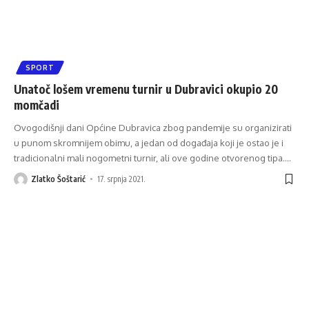
SPORT
Unatoč lošem vremenu turnir u Dubravici okupio 20
momčadi
Ovogodišnji dani Općine Dubravica zbog pandemije su organizirati
u punom skromnijem obimu, a jedan od događaja koji je ostao je i
tradicionalni mali nogometni turnir, ali ove godine otvorenog tipa.
…
Zlatko Šoštarić
17. srpnja 2021.