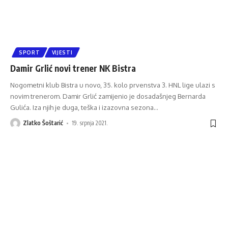
SPORT
VIJESTI
Damir Grlić novi trener NK Bistra
Nogometni klub Bistra u novo, 35. kolo prvenstva 3. HNL lige ulazi s
novim trenerom. Damir Grlić zamijenio je dosadašnjeg Bernarda
Gulića. Iza njih je duga, teška i izazovna sezona
…
Zlatko Šoštarić
19. srpnja 2021.