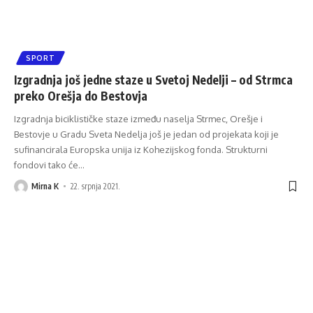
SPORT
Izgradnja još jedne staze u Svetoj Nedelji – od Strmca
preko Orešja do Bestovja
Izgradnja biciklističke staze između naselja Strmec, Orešje i
Bestovje u Gradu Sveta Nedelja još je jedan od projekata koji je
sufinancirala Europska unija iz Kohezijskog fonda. Strukturni
fondovi tako će
…
Mirna K
22. srpnja 2021.