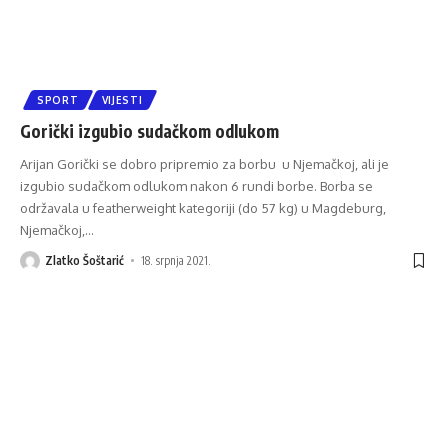
SPORT
VIJESTI
Gorički izgubio sudačkom odlukom
Arijan Gorički se dobro pripremio za borbu u Njemačkoj, ali je
izgubio sudačkom odlukom nakon 6 rundi borbe. Borba se
održavala u featherweight kategoriji (do 57 kg) u Magdeburg,
Njemačkoj,
…
Zlatko Šoštarić
18. srpnja 2021.