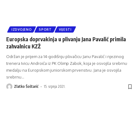
IZDVOJENO
SPORT
VIJESTI
Europska doprvakinja u plivanju Jana Pavalić primila
zahvalnicu KZŽ
Održan je prijem za 14-godišnju plivačicu Janu Pavalić i njezinog
trenera Ivicu Androića iz PK Olimp Zabok, koja je osvojila srebrnu
medalju na Europskom juniorskom prvenstvu. Jana je osvojila
srebrnu
…
Zlatko Šoštarić
15. srpnja 2021.