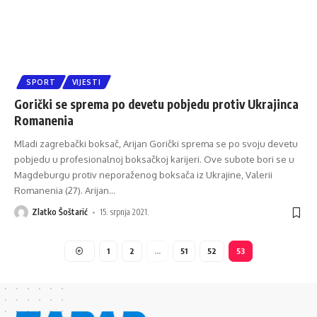
SPORT
VIJESTI
Gorički se sprema po devetu pobjedu protiv Ukrajinca
Romanenia
Mladi zagrebački boksač, Arijan Gorički sprema se po svoju devetu
pobjedu u profesionalnoj boksačkoj karijeri. Ove subote bori se u
Magdeburgu protiv neporaženog boksača iz Ukrajine, Valerii
Romanenia (27). Arijan
…
Zlatko Šoštarić
15. srpnja 2021.
1
2
…
51
52
53