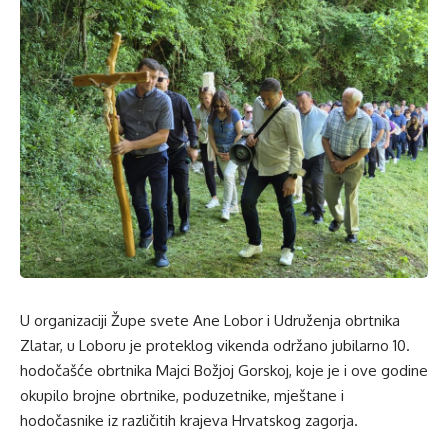
U organizaciji Župe svete Ane Lobor i Udruženja obrtnika
Zlatar, u Loboru je proteklog vikenda održano jubilarno 10.
hodočašće obrtnika Majci Božjoj Gorskoj, koje je i ove godine
okupilo brojne obrtnike, poduzetnike, mještane i
hodočasnike iz različitih krajeva Hrvatskog zagorja.