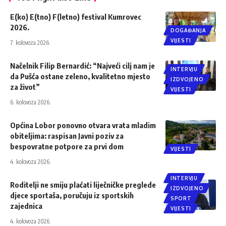
E(ko) E(tno) F(letno) festival Kumrovec
2026.
DOGAĐANJA
VIJESTI
7. kolovoza 2026.
Načelnik Filip Bernardić: “Najveći cilj nam je
INTERVJU
da Pušća ostane zeleno, kvalitetno mjesto
IZDVOJENO
za život”
VIJESTI
6. kolovoza 2026.
Općina Lobor ponovno otvara vrata mladim
obiteljima: raspisan Javni poziv za
bespovratne potpore za prvi dom
VIJESTI
4. kolovoza 2026.
INTERVJU
Roditelji ne smiju plaćati liječničke preglede
IZDVOJENO
djece sportaša, poručuju iz sportskih
SPORT
zajednica
VIJESTI
4. kolovoza 2026.