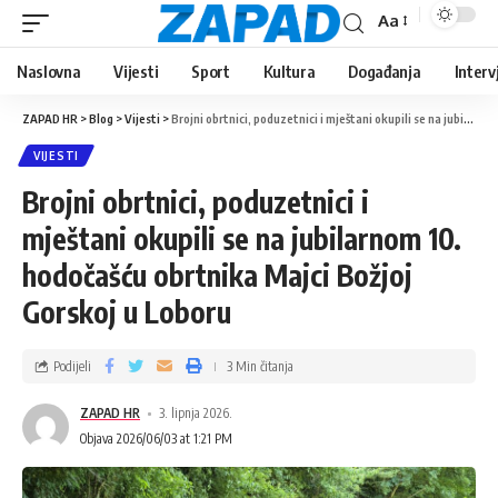
Aa
Naslovna
Vijesti
Sport
Kultura
Događanja
Interv
ZAPAD HR
>
Blog
>
Vijesti
>
Brojni obrtnici, poduzetnici i mještani okupili se na jubilarnom 10. hodočašću obrtnika Majci Božjoj Gorskoj u Loboru
VIJESTI
Brojni obrtnici, poduzetnici i
mještani okupili se na jubilarnom 10.
hodočašću obrtnika Majci Božjoj
Gorskoj u Loboru
Podijeli
3 Min čitanja
ZAPAD HR
3. lipnja 2026.
Objava 2026/06/03 at 1:21 PM