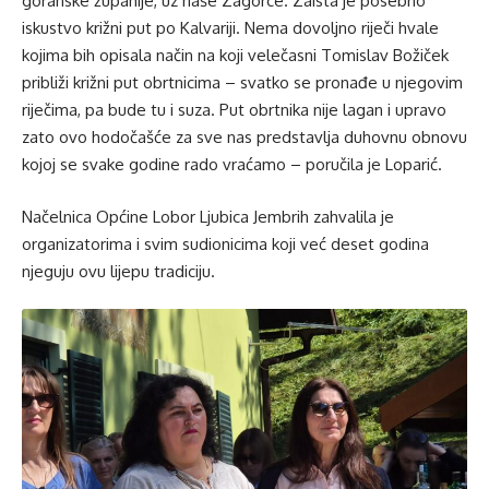
goranske županije, uz naše Zagorce. Zaista je posebno
iskustvo križni put po Kalvariji. Nema dovoljno riječi hvale
kojima bih opisala način na koji velečasni Tomislav Božiček
približi križni put obrtnicima – svatko se pronađe u njegovim
riječima, pa bude tu i suza. Put obrtnika nije lagan i upravo
zato ovo hodočašće za sve nas predstavlja duhovnu obnovu
kojoj se svake godine rado vraćamo – poručila je Loparić.
Načelnica Općine Lobor Ljubica Jembrih zahvalila je
organizatorima i svim sudionicima koji već deset godina
njeguju ovu lijepu tradiciju.