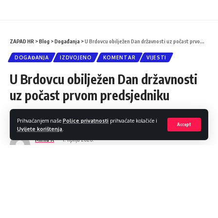
ZAPAD HR
>
Blog
>
Događanja
>
U Brdovcu obilježen Dan državnosti uz počast prvom predsjedniku
DOGAĐANJA
IZDVOJENO
KOMENTAR
VIJESTI
U Brdovcu obilježen Dan državnosti
uz počast prvom predsjedniku
Podijeli
3 Min čitanja
Prihvaćanjem naše
Police privatnosti
prihvaćate kolačiće i
Accept
Uvijete korištenja
.
Mirna K
1. lipnja 2026.
Objava 2026/06/01 at 8:31 PM