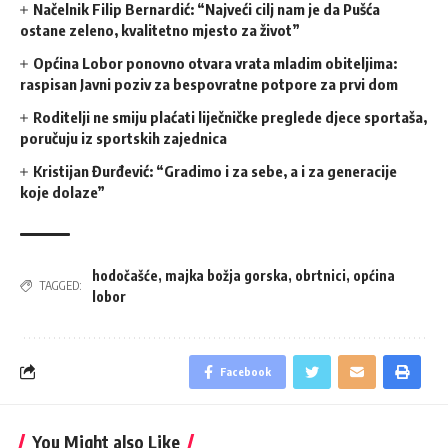
Načelnik Filip Bernardić: “Najveći cilj nam je da Pušća
ostane zeleno, kvalitetno mjesto za život”
Općina Lobor ponovno otvara vrata mladim obiteljima:
raspisan Javni poziv za bespovratne potpore za prvi dom
Roditelji ne smiju plaćati liječničke preglede djece sportaša,
poručuju iz sportskih zajednica
Kristijan Đurđević: “Gradimo i za sebe, a i za generacije
koje dolaze”
hodočašće
,
majka božja gorska
,
obrtnici
,
općina
TAGGED:
lobor
Facebook
You Might also Like