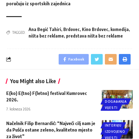
poručuju iz sportskih zajednica
Ana Begić Tahiri
,
Brdovec
,
Kino Brdovec
,
komedija
,
TAGGED:
ništa bez reklame
,
predstava ništa bez reklame
Facebook
You Might also Like
E(ko) E(tno) F(letno) festival Kumrovec
2026.
DOGAĐANJA
VIJESTI
7. kolovoza 2026.
Načelnik Filip Bernardić: “Najveći cilj nam je
INTERVJU
da Pušća ostane zeleno, kvalitetno mjesto
IZDVOJENO
za život”
VIJESTI