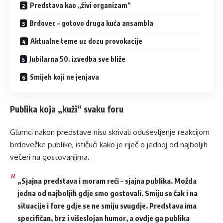
Predstava kao „živi organizam“
Brdovec – gotovo druga kuća ansambla
Aktualne teme uz dozu provokacije
Jubilarna 50. izvedba sve bliže
Smijeh koji ne jenjava
Publika koja „kuži“ svaku foru
Glumci nakon predstave nisu skrivali oduševljenje reakcijom
brdovečke publike, ističući kako je riječ o jednoj od najboljih
večeri na gostovanjima.
„Sjajna predstava i moram reći – sjajna publika. Možda
jedna od najboljih gdje smo gostovali. Smiju se čak i na
situacije i fore gdje se ne smiju svugdje. Predstava ima
specifičan, brz i višeslojan humor, a ovdje ga publika