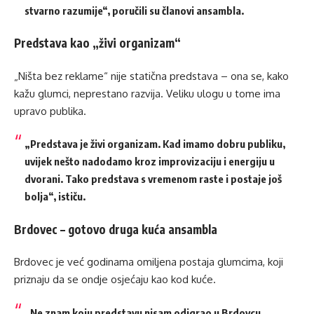
stvarno razumije“, poručili su članovi ansambla.
Predstava kao „živi organizam“
„Ništa bez reklame“ nije statična predstava – ona se, kako
kažu glumci, neprestano razvija. Veliku ulogu u tome ima
upravo publika.
„Predstava je živi organizam. Kad imamo dobru publiku,
uvijek nešto nadodamo kroz improvizaciju i energiju u
dvorani. Tako predstava s vremenom raste i postaje još
bolja“, ističu.
Brdovec – gotovo druga kuća ansambla
Brdovec je već godinama omiljena postaja glumcima, koji
priznaju da se ondje osjećaju kao kod kuće.
„Ne znam koju predstavu nisam odigrao u Brdovcu.