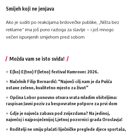
Smijeh koji ne jenjava
Ako je suditi po reakcijama brdovečke publike, „Ništa bez
reklame“ ima još puno razloga za slavlje – i još mnogo
večeri ispunjenih smijehom pred sobom
Možda vam se isto sviđa!
E(ko) E(tno) F(letno) festival Kumrovec 2026.
Načelnik Filip Bernardić: “Najveći cilj nam je da Pušća
ostane zeleno, kvalitetno mjesto za život”
Općina Lobor ponovno otvara vrata mladim obiteljima:
raspisan Javni poziv za bespovratne potpore za prvi dom
Gdje je najveća zabava pod zvijezdama? Na jedinoj,
najvećoj i najposjećenijoj Ljetnoj pozornici grada Oroslavja!
Roditelji ne smiju plaćati liječničke preglede djece sportaša,