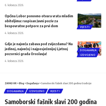
6. kolovoza 2026.
Općina Lobor ponovno otvara vrata mladim
obiteljima: raspisan Javni poziv za
bespovratne potpore za prvi dom
VIJESTI
4. kolovoza 2026.
Gdje je najveća zabava pod zvijezdama? Na
jedinoj, najvećoj i najposjećenijoj Ljetnoj
DOGAĐANJA
pozornici grada Oroslavja!
IZDVOJENO
4. kolovoza 2026.
ZAPAD HR
>
Blog
>
Događanja
>
Samoborski fašnik slavi 200 godina tradicije
DOGAĐANJA
IZDVOJENO
VIJESTI
Samoborski fašnik slavi 200 godina