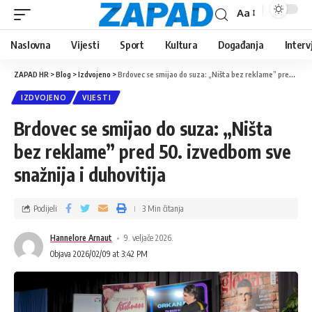
Aa
Naslovna
Vijesti
Sport
Kultura
Događanja
Interv
ZAPAD HR
>
Blog
>
Izdvojeno
>
Brdovec se smijao do suza: „Ništa bez reklame” pred 50. izvedbom sve snažnija i duhovitija
IZDVOJENO
VIJESTI
Brdovec se smijao do suza: „Ništa
bez reklame” pred 50. izvedbom sve
snažnija i duhovitija
Podijeli
3 Min čitanja
Hannelore Arnaut
9. veljače 2026.
Objava 2026/02/09 at 3:42 PM