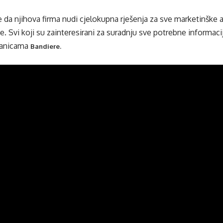
e da njihova firma nudi cjelokupna rješenja za sve marketinške a
ne. Svi koji su zainteresirani za suradnju sve potrebne informac
ranicama
Bandiere.