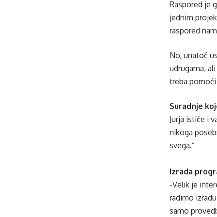
Raspored je g
jednim projekt
raspored nam 
No, unatoč us
udrugama, ali
treba pomoći
Suradnje koj
Jurja ističe i
nikoga posebn
svega.”
Izrada prog
-Velik je inte
radimo izradu
samo provedbu