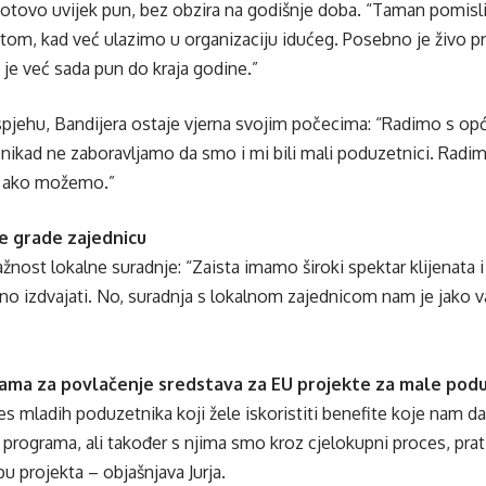
otovo uvijek pun, bez obzira na godišnje doba. “Taman pomis
om, kad već ulazimo u organizaciju idućeg. Posebno je živo pred 
je već sada pun do kraja godine.”
pjehu, Bandijera ostaje vjerna svojim počecima: “Radimo s op
 nikad ne zaboravljamo da smo i mi bili mali poduzetnici. Radimo
 ako možemo.”
e grade zajednicu
 važnost lokalne suradnje: “Zaista imamo široki spektar klijenata i
o izdvajati. No, suradnja s lokalnom zajednicom nam je jako va
rama za povlačenje sredstava za EU projekte za male pod
res mladih poduzetnika koji žele iskoristiti benefite koje nam d
 programa, ali također s njima smo kroz cjelokupni proces, prat
 projekta – objašnjava Jurja.