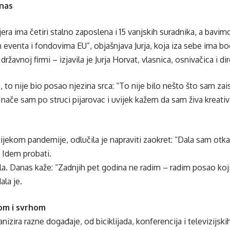
anas
era ima četiri stalno zaposlena i 15 vanjskih suradnika, a bavi
 eventa i fondovima EU”, objašnjava Jurja, koja iza sebe ima bo
državnoj firmi – izjavila je Jurja Horvat, vlasnica, osnivačica i di
 to nije bio posao njezina srca: “To nije bilo nešto što sam zai
 Inače sam po struci pijarovac i uvijek kažem da sam živa kreativ
ijekom pandemije, odlučila je napraviti zaokret: “Dala sam otkaz
. Idem probati.
lila. Danas kaže: “Zadnjih pet godina ne radim – radim posao koj
ala je.
om i svrhom
nizira razne događaje, od biciklijada, konferencija i televizijsk