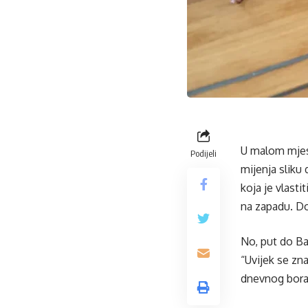
U malom mjest
Podijeli
mijenja sliku 
koja je vlasti
na zapadu. Do
No, put do Ban
“Uvijek se zna
dnevnog borav