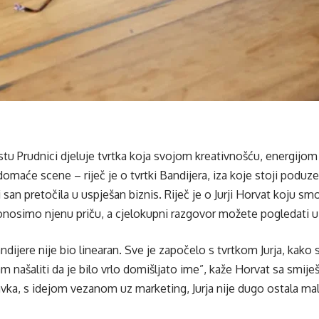
u Prudnici djeluje tvrtka koja svojom kreativnošću, energijom
domaće scene – riječ je o tvrtki Bandijera, iza koje stoji poduze
ti san pretočila u uspješan biznis. Riječ je o Jurji Horvat koju smo
nosimo njenu priču, a cjelokupni razgovor možete pogledati u
dijere nije bio linearan. Sve je započelo s tvrtkom Jurja, kako 
m našaliti da je bilo vrlo domišljato ime”, kaže Horvat sa smije
ka, s idejom vezanom uz marketing, Jurja nije dugo ostala mal