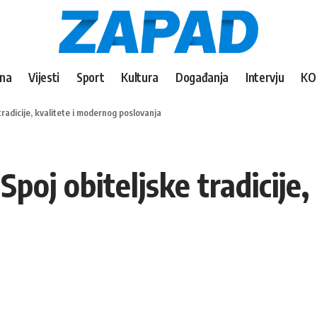
vna
Vijesti
Sport
Kultura
Događanja
Intervju
KO
tradicije, kvalitete i modernog poslovanja
Spoj obiteljske tradicije