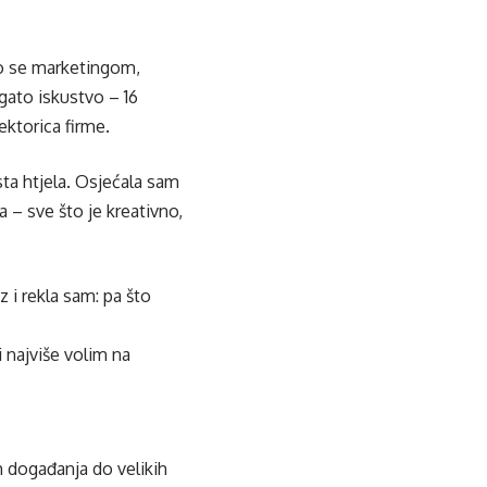
mo se marketingom,
gato iskustvo – 16
rektorica firme.
sta htjela. Osjećala sam
a – sve što je kreativno,
 i rekla sam: pa što
i najviše volim na
ih događanja do velikih