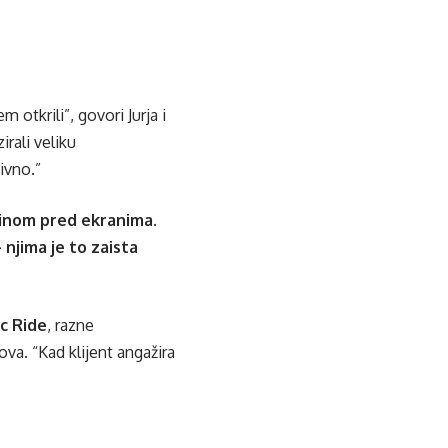
otkrili”, govori Jurja i
rali veliku
ivno.”
ećinom pred ekranima.
 njima je to zaista
c Ride
, razne
va. “Kad klijent angažira