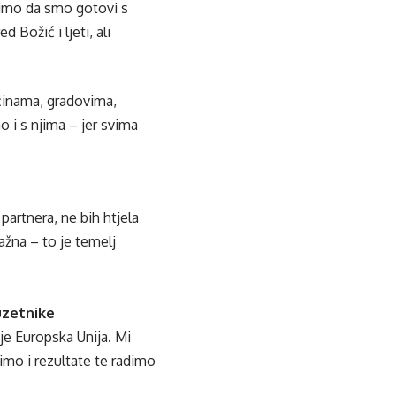
limo da smo gotovi s
Božić i ljeti, ali
ćinama, gradovima,
 i s njima – jer svima
 partnera, ne bih htjela
žna – to je temelj
uzetnike
aje Europska Unija. Mi
imo i rezultate te radimo