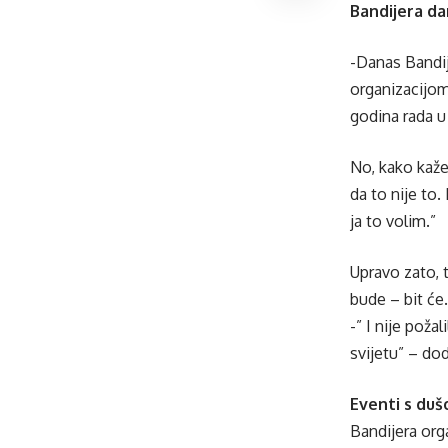
Bandijera d
-Danas Bandij
organizacijom
godina rada u 
No, kako kaže,
da to nije to.
ja to volim.”
Upravo zato, t
bude – bit će
-” I nije poža
svijetu” – dod
Eventi s duš
Bandijera orga