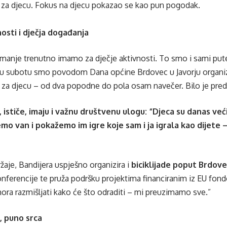
 za djecu. Fokus na djecu pokazao se kao pun pogodak.
nosti i dječja događanja
manje trenutno imamo za dječje aktivnosti. To smo i sami putem 
lu subotu smo povodom Dana općine Brdovec u Javorju organizi
 za djecu – od dva popodne do pola osam navečer. Bilo je pred
i, ističe, imaju i važnu društvenu ulogu: “Djeca su danas v
mo van i pokažemo im igre koje sam i ja igrala kao dijete –
žaje, Bandijera uspješno organizira i
biciklijade poput Brdove
nferencije te pruža podršku projektima financiranim iz EU fondo
mora razmišljati kako će što odraditi – mi preuzimamo sve.”
, puno srca