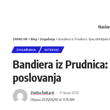
Naslo
ZAPAD HR
>
Blog
>
Događanja
>
Bandiera iz Prudnica: Spoj obiteljske 
DOGAĐANJA
INTERVJU
Bandiera iz Prudnica: 
poslovanja
Zlatko Šoštarić
17. lipnja 2025.
Objava 2025/06/18 at 11:35 AM