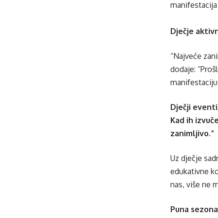
manifestacija
Dječje aktiv
“Najveće zani
dodaje: “Proš
manifestaciju
Dječji event
Kad ih izvuče
zanimljivo.”
Uz dječje sadr
edukativne ko
nas, više ne 
Puna sezona