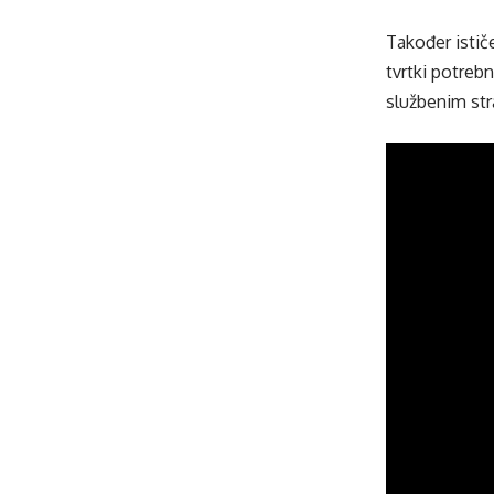
Također istič
tvrtki potreb
službenim st