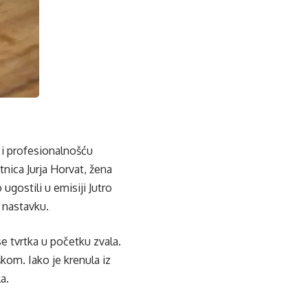
 i profesionalnošću
tnica Jurja Horvat, žena
 ugostili u emisiji Jutro
 nastavku.
se tvrtka u početku zvala.
škom. Iako je krenula iz
a.