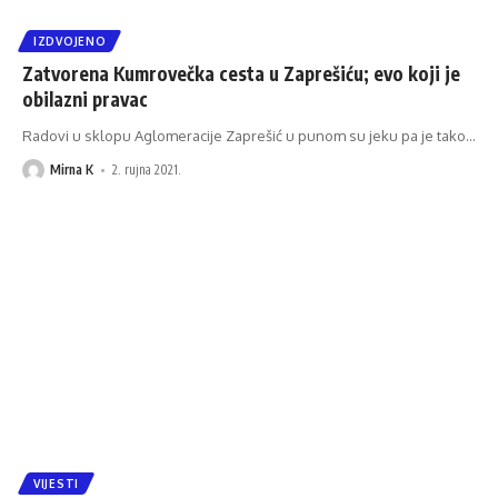
IZDVOJENO
Zatvorena Kumrovečka cesta u Zaprešiću; evo koji je
obilazni pravac
Radovi u sklopu Aglomeracije Zaprešić u punom su jeku pa je tako
…
Mirna K
2. rujna 2021.
VIJESTI