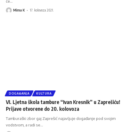
će
…
Mirna K
17. kolovoza 2021.
DOGAĐANJA
KULTURA
VI. Ljetna škola tambure “Ivan Kresnik” u Zaprešiću!
Prijave otvorene do 20. kolovoza
Tamburaški zbor gaj Zaprešić najavljuje događanje pod svojim
vodstvom, a radi se
…