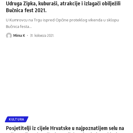
Udruga Zipka, kuburaši, atrakcije i izlagači obilježili
Bučnica fest 2021.
U Kumrovcu na Trgu ispred Općine proteklog vikenda u sklopu
Bučnica festa
…
Mirna K
31. kolovoza 2021.
KULTURA
Posjetitelji iz cijele Hrvatske u najpoznatijem selu na