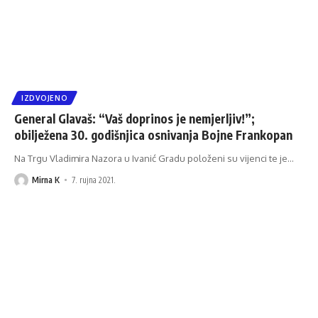
IZDVOJENO
General Glavaš: “Vaš doprinos je nemjerljiv!”;
obilježena 30. godišnjica osnivanja Bojne Frankopan
Na Trgu Vladimira Nazora u Ivanić Gradu položeni su vijenci te je
…
Mirna K
7. rujna 2021.