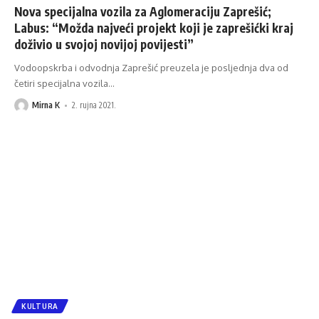
Nova specijalna vozila za Aglomeraciju Zaprešić;
Labus: “Možda najveći projekt koji je zaprešićki kraj
doživio u svojoj novijoj povijesti”
Vodoopskrba i odvodnja Zaprešić preuzela je posljednja dva od
četiri specijalna vozila
…
Mirna K
2. rujna 2021.
KULTURA