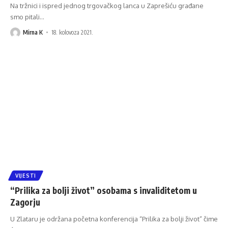
Na tržnici i ispred jednog trgovačkog lanca u Zaprešiću građane
smo pitali
…
Mirna K
18. kolovoza 2021.
VIJESTI
“Prilika za bolji život” osobama s invaliditetom u
Zagorju
U Zlataru je održana početna konferencija “Prilika za bolji život” čime