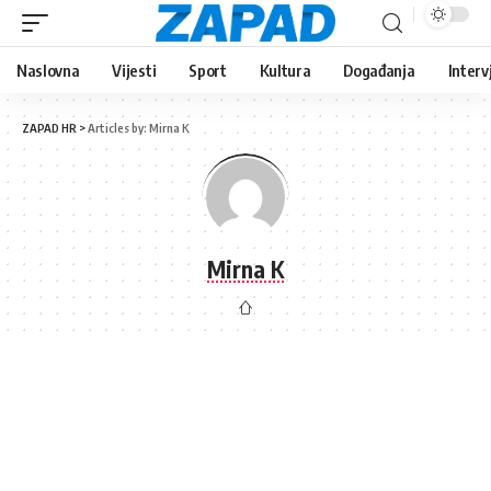
Naslovna
Vijesti
Sport
Kultura
Događanja
Interv
ZAPAD HR
>
Articles by: Mirna K
Mirna K