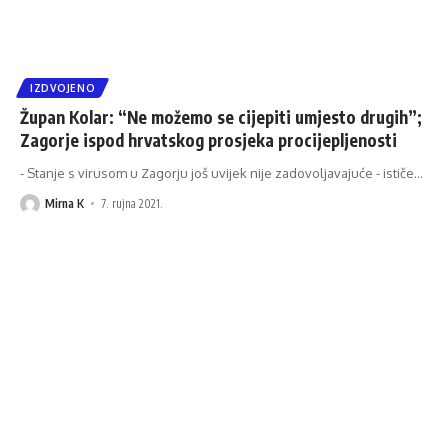
IZDVOJENO
Župan Kolar: “Ne možemo se cijepiti umjesto drugih”;
Zagorje ispod hrvatskog prosjeka procijepljenosti
- Stanje s virusom u Zagorju još uvijek nije zadovoljavajuće - ističe
…
Mirna K
7. rujna 2021.