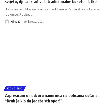
svijetu; djeca izrađivala tradicionalne bukete i lutke
U Kumrovcu u Muzeju Staro selo održane su Muzejsko edukativne
radionice. Roditelji
…
Mirna K
30. kolovoza 2021.
IZDVOJENO
Zaprešićani o nadzoru namirnica na policama dućana:
“Kruh je k’o da jedete stiropor!”