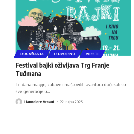
DOGAĐANJA
IZDVOJENO
VIJESTI
Festival bajki oživljava Trg Franje
Tuđmana
Tri dana magije, zabave i maštovitih avantura dočekali su
sve generacije u
…
Hannelore Arnaut
22. rujna 2025.