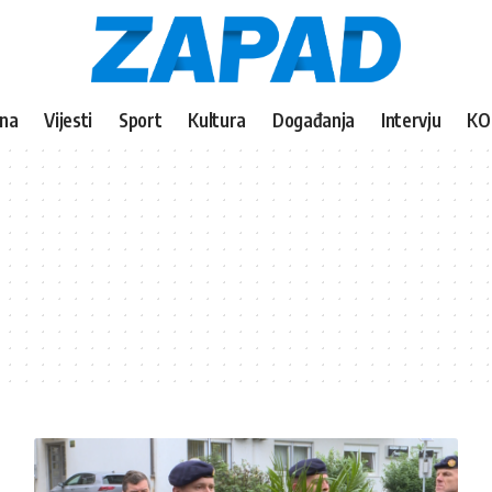
vna
Vijesti
Sport
Kultura
Događanja
Intervju
KO