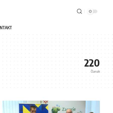
NTAKT
220
Članak