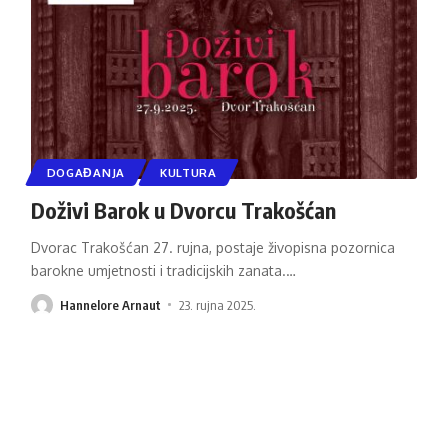
DOGAĐANJA
KULTURA
Doživi Barok u Dvorcu Trakošćan
Dvorac Trakošćan 27. rujna, postaje živopisna pozornica
barokne umjetnosti i tradicijskih zanata.
…
Hannelore Arnaut
23. rujna 2025.