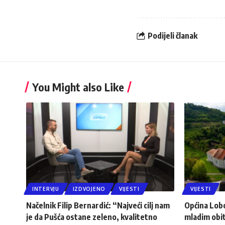
Podijeli članak
You Might also Like
INTERVJU
IZDVOJENO
VIJESTI
VIJESTI
Načelnik Filip Bernardić: “Najveći cilj nam
Općina Lob
je da Pušća ostane zeleno, kvalitetno
mladim obit