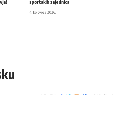
vja!
sportskih zajednica
4. kolovoza 2026.
sku
Podijeli
2 Min čitanja