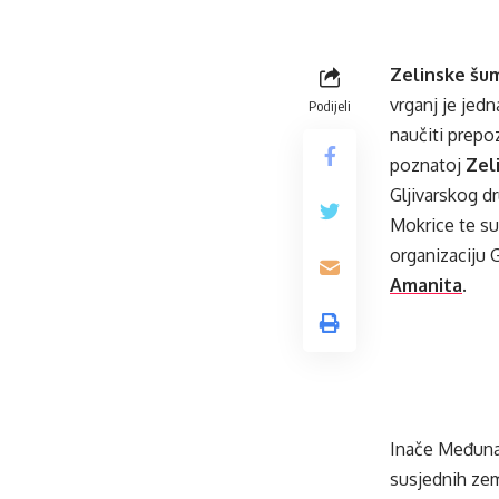
Zelinske šu
vrganj je jedn
Podijeli
naučiti prepo
poznatoj
Zeli
Gljivarskog dr
Mokrice te su 
organizaciju G
Amanita
.
Inače Međunaro
susjednih zem