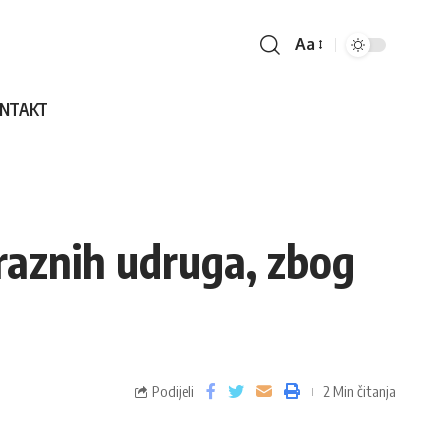
Aa
NTAKT
z raznih udruga, zbog
Podijeli
2 Min čitanja