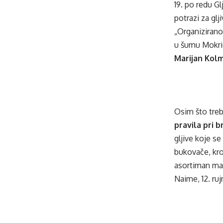
19. po redu Gl
potrazi za glj
„Organizirano 
u šumu Mokrica
Marijan Kol
Osim što treba
pravila pri b
gljive koje s
bukovače, kro
asortiman mal
Naime, 12. rujn