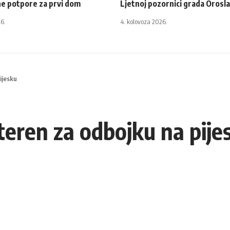
e potpore za prvi dom
Ljetnoj pozornici grada Orosla
26.
4. kolovoza 2026.
ijesku
eren za odbojku na pije