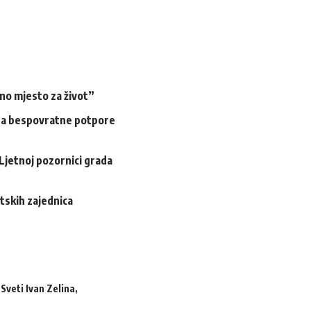
tno mjesto za život”
 za bespovratne potpore
 Ljetnoj pozornici grada
rtskih zajednica
,
Sveti Ivan Zelina
,