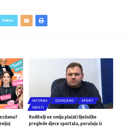
Twitter
INTERVJU
IZDVOJENO
SPORT
VIJESTI
ijezdama?
Roditelji ne smiju plaćati liječničke
enijoj
preglede djece sportaša, poručuju iz