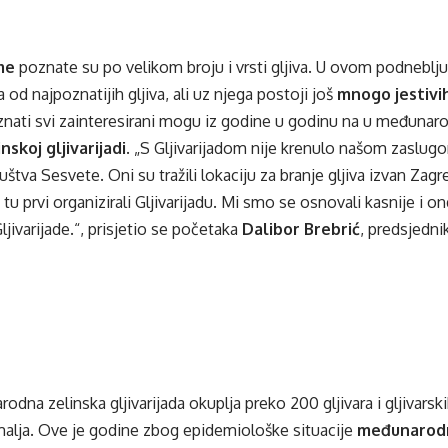
me
poznate su po velikom broju i vrsti gljiva. U ovom podneblj
a od najpoznatijih gljiva, ali uz njega postoji još
mnogo jestivih
znati svi zainteresirani mogu iz godine u godinu na u međuna
nskoj gljivarijadi
. „S Gljivarijadom nije krenulo našom zaslu
uštva Sesvete. Oni su tražili lokaciju za branje gljiva izvan Zagre
tu prvi organizirali Gljivarijadu. Mi smo se osnovali kasnije i 
ljivarijade.“, prisjetio se početaka
Dalibor Brebrić
, predsjedni
dna zelinska gljivarijada okuplja preko 200 gljivara i gljivarsk
alja. Ove je godine zbog epidemiološke situacije
međunarodni