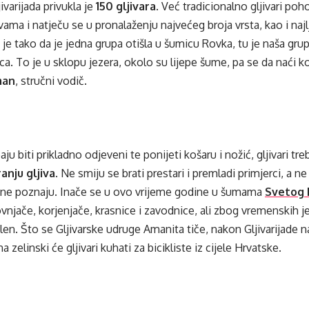
jivarijada privukla je
150 gljivara
. Već tradicionalno gljivari p
ivama i natječu se u pronalaženju najvećeg broja vrsta, kao i najl
je tako da je jedna grupa otišla u šumicu Rovka, tu je naša grup
. To je u sklopu jezera, okolo su lijepe šume, pa se da naći koj
man
, stručni vodič.
ju biti prikladno odjeveni te ponijeti košaru i nožić, gljivari tre
ranju gljiva
. Ne smiju se brati prestari i premladi primjerci, a ne
e ne poznaju. Inače se u ovo vrijeme godine u šumama
Svetog 
vnjače, korjenjače, krasnice i zavodnice, ali zbog vremenskih
en. Što se Gljivarske udruge Amanita tiče, nakon Gljivarijade n
a zelinski će gljivari kuhati za bicikliste iz cijele Hrvatske.