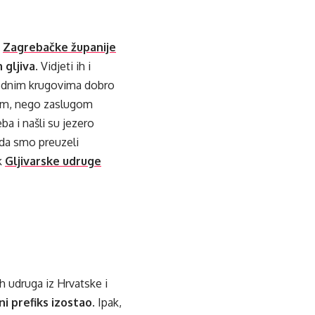
u
Zagrebačke županije
 gljiva
. Vidjeti ih i
rodnim krugovima dobro
gom, nego zaslugom
ba i našli su jezero
onda smo preuzeli
k
Gljivarske udruge
ih udruga iz Hrvatske i
 prefiks izostao
. Ipak,