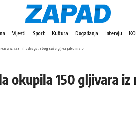
vna
Vijesti
Sport
Kultura
Događanja
Intervju
KO
ljivara iz raznih udruga, zbog suše gljiva jako malo
ada okupila 150 gljivara i