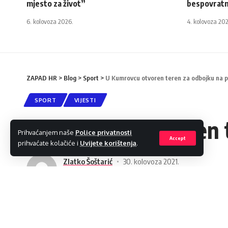
mjesto za život”
bespovratn
6. kolovoza 2026.
4. kolovoza 20
ZAPAD HR
>
Blog
>
Sport
>
U Kumrovcu otvoren teren za odbojku na p
SPORT
VIJESTI
U Kumrovcu otvoren t
Prihvaćanjem naše
Police privatnosti
Accept
prihvaćate kolačiće i
Uvijete korištenja
.
Zlatko Šoštarić
30. kolovoza 2021.
Objava 2021/08/30 at 10:47 PM