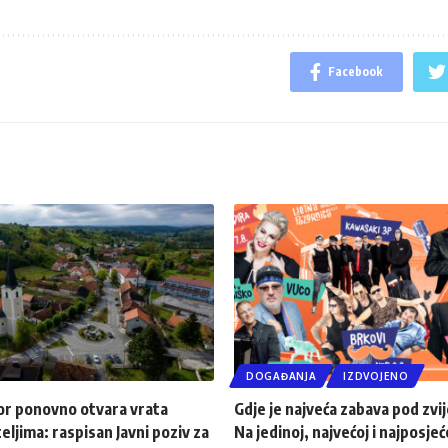
Facebook
DOGAĐANJA
IZDVOJENO
or ponovno otvara vrata
Gdje je najveća zabava pod zv
eljima: raspisan Javni poziv za
Na jedinoj, najvećoj i najposjeć