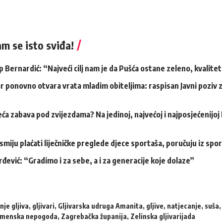
m se isto sviđa!
ip Bernardić: “Najveći cilj nam je da Pušća ostane zeleno, kvalite
r ponovno otvara vrata mladim obiteljima: raspisan Javni poziv
eća zabava pod zvijezdama? Na jedinoj, najvećoj i najposjećenijoj
 smiju plaćati liječničke preglede djece sportaša, poručuju iz spo
rđević: “Gradimo i za sebe, a i za generacije koje dolaze”
nje gljiva
,
gljivari
,
Gljivarska udruga Amanita
,
gljive
,
natjecanje
,
suša
emenska nepogoda
,
Zagrebačka županija
,
Zelinska gljivarijada