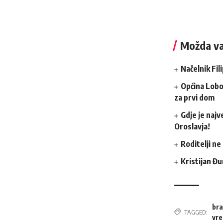
Možda va
Načelnik Fil
Općina Lobo
za prvi dom
Gdje je najv
Oroslavja!
Roditelji ne
Kristijan Đu
bra
TAGGED:
vr