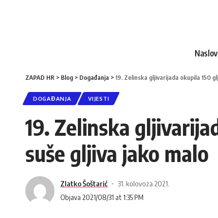
Naslo
ZAPAD HR
>
Blog
>
Događanja
>
19. Zelinska gljivarijada okupila 150 g
DOGAĐANJA
VIJESTI
19. Zelinska gljivarij
suše gljiva jako malo
Zlatko Šoštarić
31. kolovoza 2021.
Objava 2021/08/31 at 1:35 PM