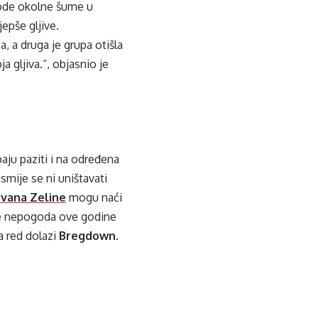
ohode okolne šume u
jepše gljive.
a, a druga je grupa otišla
a gljiva.“, objasnio je
baju paziti i na određena
 smije se ni uništavati
Ivana Zeline
mogu naći
 je nepogoda ove godine
a red dolazi
Bregdown
.